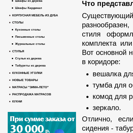
Шкафы из дерева
Что представ
Шкафы Кардинал
Существующи
КОРПУСНАЯ МЕБЕЛЬ ИЗ ДУБА
разнообразен,
СТОЛЫ
Кухонные столы
стиля оформл
Письменные столы
комплекта или
Журнальные столы
Вот основной 
СТУЛЬЯ
Стулья из дерева
в коридоре:
Табуреты из дерева
вешалка дл
КУХОННЫЕ УГОЛКИ
НОВЫЕ ТОВАРЫ
тумба для о
МАТРАСЫ "ЗИМА-ЛЕТО"
комод для 
РАСПРОДАЖА МАТРАСОВ
КУХНИ
зеркало.
Отлично, есл
сидения - табу