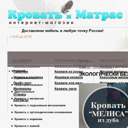
Доставляем мебель в любую точку России!
c 9:00 до 20:00
Матрасы
Кровати
Корпусная мебель
Столы
Стулья
Оп
О компании
Деревянные кровати
Мягкие матрасы
Вы здесь
КАТАЛОГ
Каталог товаров
Кровати из массива
Матрасы средней
Главная
|
Информация
| Экологи
КРОВАТИ
Гарантии
Кровати из сосны
Жесткие матрасы
ЭКОЛОГИЧЕСКИ БЕ
Шкафы Кардинал
Кухонные столы
Стулья из
Оплата и доставка
Дешевые кровати
Кокосовые матра
Односпальные
Прайс-лист
Кровати для дачи
Материалы для м
Полутороспальные
Материалы
Кровать тахта
Правила выбора 
Шкафы из дерева
Журнальные столы
Табуреты 
Двуспальные
Отзывы
Производство ма
Кровать с матрасом
Контакты
Кровать с подъемным механизмом
Комоды
Письменные столы
Кровать с ортопедическим основанием
Кровать с ящиками
Тумбы
Кровати с ковкой