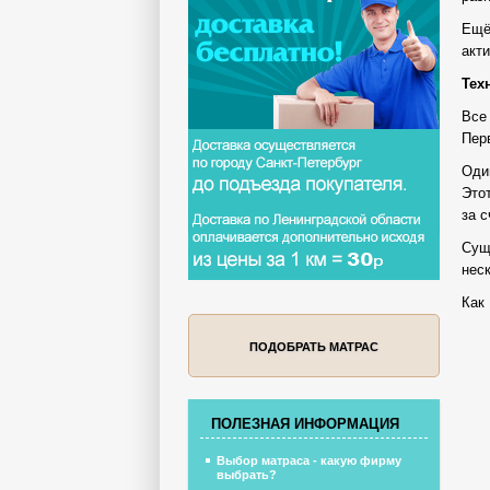
Ещё
акт
Тех
Все
Пер
Оди
Это
за 
Сущ
нес
Как
ПОДОБРАТЬ МАТРАС
ПОЛЕЗНАЯ ИНФОРМАЦИЯ
Выбор матраса - какую фирму
выбрать?