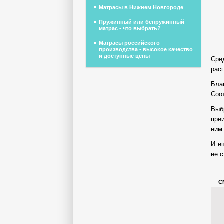
Матрасы в Нижнем Новгороде
Пружинный или бепружинный
матрас - что выбрать?
Матрасы российского
производства - высокое качество
и доступные цены
Сре
рас
Бла
Соо
Выб
пре
ним
И е
не с
С