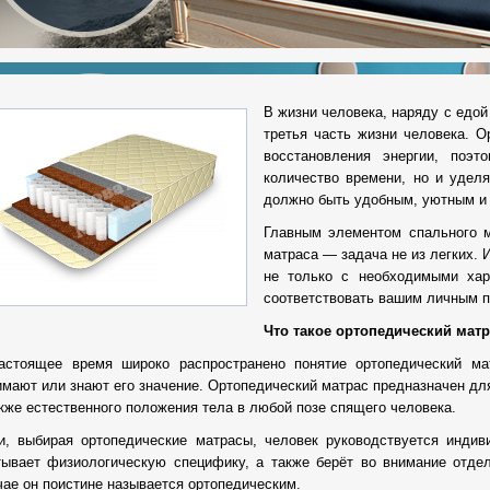
В жизни человека, наряду с едой 
третья часть жизни человека. О
восстановления энергии, поэ
количество времени, но и удел
должно быть удобным, уютным и 
Главным элементом спального м
матраса — задача не из легких. 
не только с необходимыми хара
соответствовать вашим личным 
Что такое ортопедический мат
астоящее время широко распространено понятие ортопедический ма
имают или знают его значение. Ортопедический матрас предназначен дл
акже естественного положения тела в любой позе спящего человека.
и, выбирая ортопедические матрасы, человек руководствуется индив
тывает физиологическую специфику, а также берёт во внимание отдел
чае он поистине называется ортопедическим.