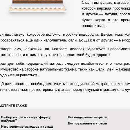
Стали выпускать матрасы 
которой верхняя прослойк
А другая — летняя, просл
будет жарко в это врем
наполнители.
ди них латекс, кокосовое волокно, морские водоросли. Движет ими, кон
пространяться ещё один наполнитель, отличающийся от других — мемо
годаря ему, лежащий на матрасе человек чувствует невесомость
тветственно, и стоимость у таких наполнителей будет дороже.
рав для себя подходящий матрас, следует позаботиться и о наматрас
имущество на стороне натуральных тканей, таких как шёлк, лён, жакка
 удобнее обращаться.
щё один совет — необходимо купить ортопедический матрас, как миниму
тоит стесняться протестировать матрас перед покупкой в магазине, а лу
МОТРИТЕ ТАКЖЕ
Выбор матраса - какую фирму
Нестандартные матрасы
выбрать?
Беспружинные матрасы
Изготовление матрасов на заказ