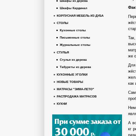
Шкафы из дерева
Фак
Шкафы Кардинал
КОРПУСНАЯ МЕБЕЛЬ ИЗ ДУБА
Пер
жёс
СТОЛЫ
ста
Кухонные столы
Так
Письменные столы
выс
Журнальные столы
мат
СТУЛЬЯ
же о
Стулья из дерева
Для
Табуреты из дерева
жёс
КУХОННЫЕ УГОЛКИ
жел
НОВЫЕ ТОВАРЫ
как
МАТРАСЫ "ЗИМА-ЛЕТО"
Сам
РАСПРОДАЖА МАТРАСОВ
про
КУХНИ
Нем
явл
А во
кг 
раз