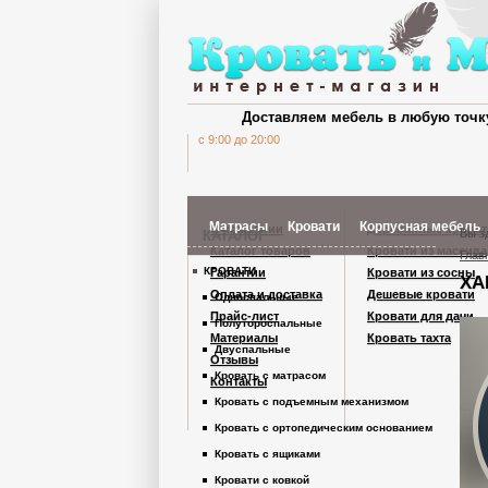
Доставляем мебель в любую точк
c 9:00 до 20:00
Матрасы
Кровати
Корпусная мебель
О компании
Деревянные кроват
Вы з
КАТАЛОГ
Каталог товаров
Кровати из массива
Глав
КРОВАТИ
Гарантии
Кровати из сосны
ХА
Шкафы Кардинал
Оплата и доставка
Дешевые кровати
Односпальные
Прайс-лист
Кровати для дачи
Полутороспальные
Материалы
Кровать тахта
Шкафы из дерев
Двуспальные
Отзывы
Кровать с матрасом
Контакты
Кровать с подъемным механизмом
Комоды
Кровать с ортопедическим основанием
Кровать с ящиками
Тумбы
Кровати с ковкой