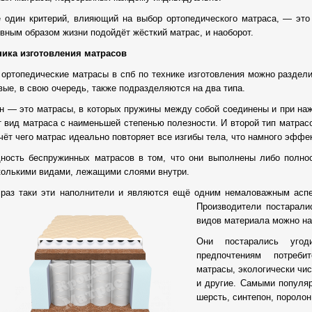
 один критерий, влияющий на выбор ортопедического матраса, — это
ивным образом жизни подойдёт жёсткий матрас, и наоборот.
ника изготовления матрасов
 ортопедические матрасы в спб по технике изготовления можно раздели
вые, в свою очередь, также подразделяются на два типа.
н — это матрасы, в которых пружины между собой соединены и при наж
т вид матраса с наименьшей степенью полезности. И второй тип матрас
счёт чего матрас идеально повторяет все изгибы тела, что намного эффе
ность беспружинных матрасов в том, что они выполнены либо полно
колькими видами, лежащими слоями внутри.
 раз таки эти наполнители и являются ещё одним немаловажным аспе
Производители постаралис
видов материала можно на
Они постарались уго
предпочтениям потреби
матрасы, экологически чис
и другие. Самыми популяр
шерсть, синтепон, поролон