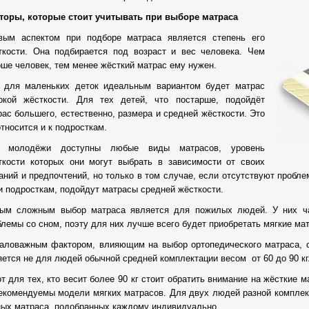
торы, которые стоит учитывать при выборе матраса
вым аспектом при подборе матраса является степень его
ткости. Она подбирается под возраст и вес человека. Чем
рше человек, тем менее жёсткий матрас ему нужен.
, для маленьких деток идеальным вариантом будет матрас
окой жёсткости. Для тех детей, что постарше, подойдёт
рас большего, естественно, размера и средней жёсткости. Это
тносится и к подросткам.
 молодёжи доступны любые виды матрасов, уровень
ткости которых они могут выбрать в зависимости от своих
аний и предпочтений, но только в том случае, если отсутствуют пробл
 и подросткам, подойдут матрасы средней жёсткости.
ым сложным выбор матраса является для пожилых людей. У них ча
блемы со сном, поэту для них лучше всего будет приобретать мягкие ма
аловажным фактором, влияющим на выбор ортопедического матраса, сч
яется не для людей обычной средней комплектации весом от 60 до 90 кг
т для тех, кто весит более 90 кг стоит обратить внимание на жёсткие м
рекомендуемы модели мягких матрасов. Для двух людей разной комплек
ных матраса, подобранных каждому индивидуально.