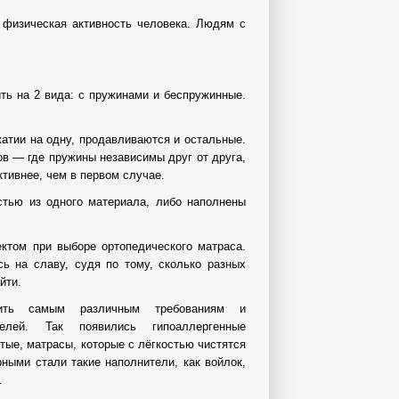
 физическая активность человека. Людям с
ть на 2 вида: с пружинами и беспружинные.
атии на одну, продавливаются и остальные.
ов — где пружины независимы друг от друга,
ктивнее, чем в первом случае.
стью из одного материала, либо наполнены
ктом при выборе ортопедического матраса.
ь на славу, судя по тому, сколько разных
йти.
дить самым различным требованиям и
телей. Так появились гипоаллергенные
тые, матрасы, которые с лёгкостью чистятся
ными стали такие наполнители, как войлок,
.