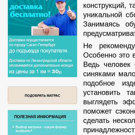
конструкций, 
уникальной сб
Занимаясь об
предусматрива
Не рекоменду
Особенно это 
Ведь человек 
синяками мало
подобное изд
установить т
ПОДОБРАТЬ МАТРАС
выглядеть эф
поможет сэкон
ПОЛЕЗНАЯ ИНФОРМАЦИЯ
сделать неско
Выбор матраса - какую фирму
принадлежност
выбрать?