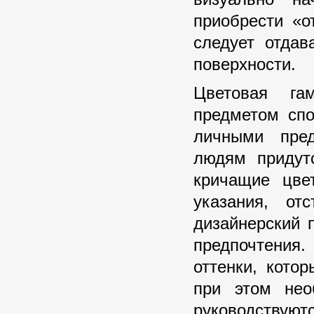
приобрести «о
следует отда
поверхности.
Цветовая га
предметом спо
личными пред
людям придутс
кричащие цве
указания, от
дизайнерский 
предпочтения
оттенки, кото
при этом нео
руководствуют