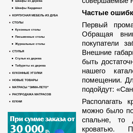
совершаемые н
Шкафы из дерева
Шкафы Кардинал
Частые ошибк
КОРПУСНАЯ МЕБЕЛЬ ИЗ ДУБА
Первый прома
СТОЛЫ
Кухонные столы
Обращая вни
Письменные столы
покупатели за
Журнальные столы
Внешние габар
СТУЛЬЯ
Стулья из дерева
быть достаточ
Табуреты из дерева
нашего ката
КУХОННЫЕ УГОЛКИ
помещении. Дл
НОВЫЕ ТОВАРЫ
подойдут: «Сан
МАТРАСЫ "ЗИМА-ЛЕТО"
РАСПРОДАЖА МАТРАСОВ
Располагать к
КУХНИ
можно было по
спальне, то 
кроватью. П