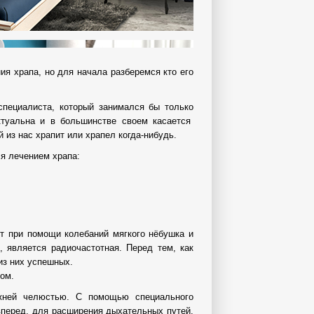
я храпа, но для начала разберемся кто его
специалиста, который занимался бы только
ктуальна и в большинстве своем касается
 из нас храпит или храпел когда-нибудь.
я лечением храпа:
ет при помощи колебаний мягкого нёбушка и
, является радиочастотная. Перед тем, как
из них успешных.
ом.
жней челюстью. С помощью специального
вперед, для расширения дыхательных путей.