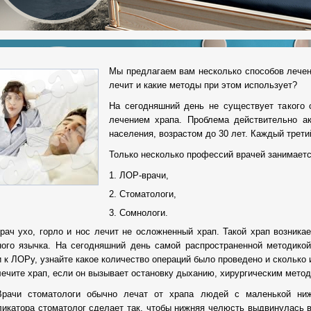
Мы предлагаем вам несколько способов лечени
лечит и какие методы при этом использует?
На сегодняшний день не существует такого 
лечением храпа. Проблема действительно а
населения, возрастом до 30 лет. Каждый третий
Только несколько профессий врачей занимаетс
ЛОР-врачи,
Cтоматологи,
Cомнологи.
рач ухо, горло и нос лечит не осложненный храп. Такой храп возника
ного язычка. На сегодняшний день самой распространенной методикой
и к ЛОРу, узнайте какое количество операций было проведено и сколько 
лечите храп, если он вызывает остановку дыханию, хирургическим метод
Врачи стоматологи обычно лечат от храпа людей с маленькой ни
ликатора стоматолог сделает так, чтобы нижняя челюсть выдвинулась 