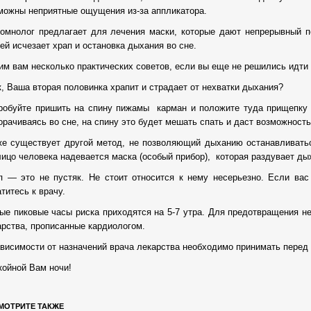
можны неприятные ощущения из-за аппликатора.
мнолог предлагает для лечения маски, которые дают непрерывный по
ей исчезает храп и остановка дыхания во сне.
им вам несколько практических советов, если вы еще не решились идти 
к, Ваша вторая половинка храпит и страдает от нехватки дыхания?
робуйте пришить на спину пижамы карман и положите туда прищепку
орачиваясь во сне, на спину это будет мешать спать и даст возможност
же существует другой метод, не позволяющий дыханию останавливатьс
лицо человека надевается маска (особый прибор), которая раздувает ды
п — это не пустяк. Не стоит относится к нему несерьезно. Если ва
титесь к врачу.
ые пиковые часы риска приходятся на 5-7 утра. Для предотвращения 
арства, прописанные кардиологом.
ависимости от назначений врача лекарства необходимо принимать перед с
койной Вам ночи!
МОТРИТЕ ТАКЖЕ