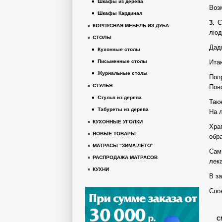
Шкафы из дерева
Воз
Шкафы Кардинал
3.
Со
КОРПУСНАЯ МЕБЕЛЬ ИЗ ДУБА
люд
СТОЛЫ
Дад
Кухонные столы
Ита
Письменные столы
Журнальные столы
Поп
СТУЛЬЯ
Пов
Стулья из дерева
Так
Табуреты из дерева
На 
КУХОННЫЕ УГОЛКИ
Хра
НОВЫЕ ТОВАРЫ
обра
МАТРАСЫ "ЗИМА-ЛЕТО"
Сам
РАСПРОДАЖА МАТРАСОВ
лек
КУХНИ
В з
Спо
С