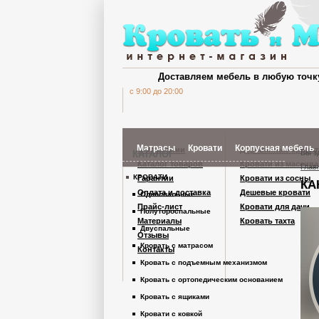
Доставляем мебель в любую точк
c 9:00 до 20:00
Матрасы
Кровати
Корпусная мебель
О компании
Деревянные кроват
Вы з
КАТАЛОГ
Каталог товаров
Кровати из массива
Глав
КРОВАТИ
Гарантии
Кровати из сосны
КА
Шкафы Кардинал
Оплата и доставка
Дешевые кровати
Односпальные
Прайс-лист
Кровати для дачи
Полутороспальные
Материалы
Кровать тахта
Шкафы из дерев
Двуспальные
Отзывы
Кровать с матрасом
Контакты
Кровать с подъемным механизмом
Комоды
Кровать с ортопедическим основанием
Кровать с ящиками
Тумбы
Кровати с ковкой