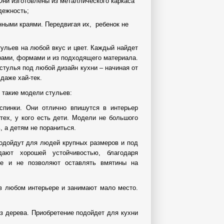
Они изготовлены из металлического каркаса
дежность;
нными краями. Передвигая их, ребенок не
ульев на любой вкус и цвет. Каждый найдет
рами,
формами и из подходящего материала.
стулья под любой дизайн кухни – начиная от
даже хай-тек.
 такие модели стульев:
 спинки. Они отлично впишутся в интерьер
тех, у кого есть дети. Модели не большого
, а детям не пораниться.
одойдут для людей крупных размеров и под
ают хорошей устойчивостью, благодаря
ще и не позволяют оставлять вмятины на
 в любом интерьере и занимают мало место.
з дерева. Приобретение подойдет для кухни