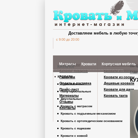
Доставляем мебель в любую точк
c 9:00 до 20:00
Матрасы
Кровати
Корпусная мебель
О компании
Деревянные кроват
Вы з
КАТАЛОГ
Каталог товаров
Кровати из массива
Глав
КРОВАТИ
Гарантии
Кровати из сосны
КУ
Шкафы Кардинал
Оплата и доставка
Дешевые кровати
Односпальные
Прайс-лист
Кровати для дачи
Полутороспальные
Материалы
Кровать тахта
Шкафы из дерев
Двуспальные
Отзывы
Кровать с матрасом
Контакты
Кровать с подъемным механизмом
Комоды
Кровать с ортопедическим основанием
Кровать с ящиками
Тумбы
Кровати с ковкой