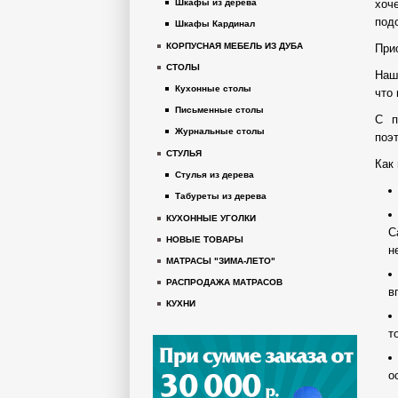
хоч
Шкафы из дерева
под
Шкафы Кардинал
КОРПУСНАЯ МЕБЕЛЬ ИЗ ДУБА
При
СТОЛЫ
Наш
Кухонные столы
что
Письменные столы
С п
Журнальные столы
поэ
СТУЛЬЯ
Как
Стулья из дерева
Табуреты из дерева
КУХОННЫЕ УГОЛКИ
С
НОВЫЕ ТОВАРЫ
н
МАТРАСЫ "ЗИМА-ЛЕТО"
РАСПРОДАЖА МАТРАСОВ
в
КУХНИ
т
о