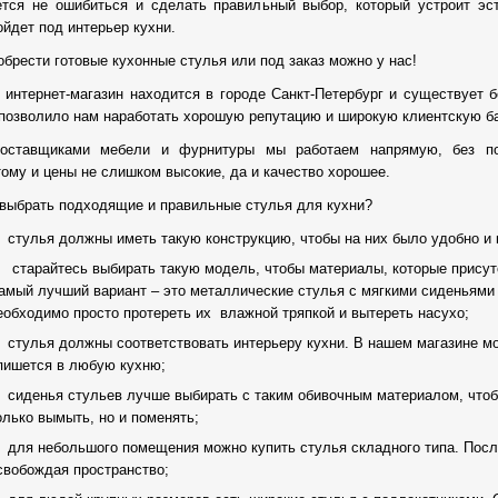
ется не ошибиться и сделать правильный выбор, который устроит эс
ойдет под интерьер кухни.
обрести готовые кухонные стулья или под заказ можно у нас!
 интернет-магазин находится в городе Санкт-Петербург и существует б
 позволило нам наработать хорошую репутацию и широкую клиентскую ба
оставщиками мебели и фурнитуры мы работаем напрямую, без по
тому и цены не слишком высокие, да и качество хорошее.
 выбрать подходящие и правильные стулья для кухни?
стулья должны иметь такую конструкцию, чтобы на них было удобно и
старайтесь выбирать такую модель, чтобы материалы, которые присутс
амый лучший вариант – это металлические стулья с мягкими сиденьями 
еобходимо просто протереть их влажной тряпкой и вытереть насухо;
стулья должны соответствовать интерьеру кухни. В нашем магазине м
пишется в любую кухню;
сиденья стульев лучше выбирать с таким обивочным материалом, чтобы
олько вымыть, но и поменять;
для небольшого помещения можно купить стулья складного типа. Посл
свобождая пространство;