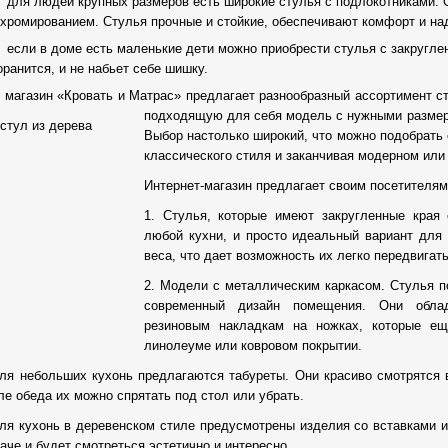
для людей крупных размеров есть широкие стулья с подлокотниками. 
 хромированием. Стулья прочные и стойкие, обеспечивают комфорт и на
если в доме есть маленькие дети можно приобрести стулья с закругле
оранится, и не набьет себе шишку.
 магазин «Кровать и Матрас» предлагает разнообразный ассортимент ст
подходящую для себя модель с нужными разме
Выбор настолько широкий, что можно подобрать 
классического стиля и заканчивая модерном или 
Интернет-магазин предлагает своим посетителям
1. Стулья, которые имеют закругленные края
любой кухни, и просто идеальный вариант для 
веса, что дает возможность их легко передвигать
2. Модели с металлическим каркасом. Стулья п
современный дизайн помещения. Они облад
резиновым накладкам на ножках, которые е
линолеуме или ковровом покрытии.
Для небольших кухонь предлагаются табуреты. Они красиво смотрятся
ле обеда их можно спрятать под стол или убрать.
Для кухонь в деревенском стиле предусмотрены изделия со вставками и
аче и будет смотреться эстетично и интересно.