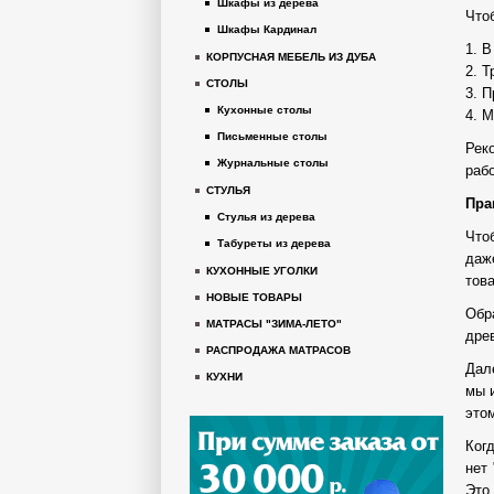
Шкафы из дерева
Что
Шкафы Кардинал
1. 
КОРПУСНАЯ МЕБЕЛЬ ИЗ ДУБА
2. 
СТОЛЫ
3. 
Кухонные столы
4. 
Письменные столы
Рек
Журнальные столы
раб
СТУЛЬЯ
Пра
Стулья из дерева
Что
Табуреты из дерева
даж
КУХОННЫЕ УГОЛКИ
това
НОВЫЕ ТОВАРЫ
Обр
МАТРАСЫ "ЗИМА-ЛЕТО"
дре
РАСПРОДАЖА МАТРАСОВ
Дал
КУХНИ
мы 
это
Ког
нет
Это