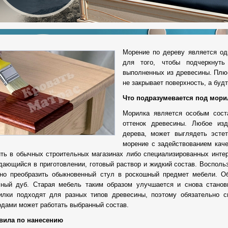
Морение по дереву является од
для того, чтобы подчеркнуть
выполненных из древесины. Плюс
не закрывает поверхность, а будт
Что подразумевается под мори
Морилка является особым сост
оттенок древесины. Любое изд
дерева, может выглядеть эстет
морение с задействованием каче
ить в обычных строительных магазинах либо специализированных интер
дающийся в приготовлении, готовый раствор и жидкий состав. Восполь
но преобразить обыкновенный стул в роскошный предмет мебели. О
сный дуб. Старая мебель таким образом улучшается и снова станов
илки подходят для разных типов древесины, поэтому обязательно см
одами может работать выбранный состав.
вила по нанесению