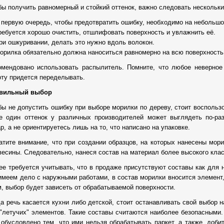
бы получить равномерный и стойкий оттенок, важно следовать нескольк
В первую очередь, чтобы предотвратить ошибку, необходимо на небольшо
Требуется хорошо очистить, отшлифовать поверхность и увлажнить её.
При ошкуривании, делать это нужно вдоль волокон.
Морилка обязательно должна наноситься равномерно на всю поверхность
омендовано использовать распылитель. Помните, что любое неверное
оту придется переделывать.
вильный выбор
бы не допустить ошибку при выборе морилки по дереву, стоит воспольз
е один оттенок у различных производителей может выглядеть по-ра
р, а не ориентируетесь лишь на то, что написано на упаковке.
атите внимание, что при создании образцов, на которых нанесены мо
весины. Следовательно, нанеся состав на материал более высокого клас
ее требуется учитывать, что в продаже присутствуют составы как для н
имеем дело с наружными работами, в состав морилки вносится элемент,
м, выбор будет зависеть от обрабатываемой поверхности.
да речь касается кухни либо детской, стоит останавливать свой выбор н
 "летучих" элементов. Такие составы считаются наиболее безопасными.
 обусловлено тем, что ими нельзя обрабатывать паркет, а также, доб