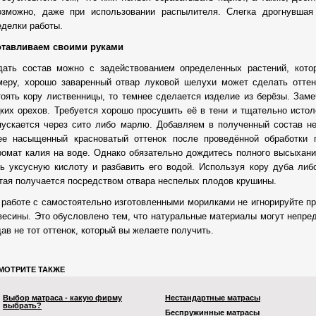
озможно, даже при использовании распылителя. Слегка дрогнувшая
еделки работы.
отавливаем своими руками
дать состав можно с задействованием определенных растений, кото
меру, хорошо заваренный отвар луковой шелухи может сделать отте
тоять кору лиственницы, то темнее сделается изделие из берёзы. Зам
цких орехов. Требуется хорошо просушить её в тени и тщательно истол
пускается через сито либо марлю. Добавляем в полученный состав н
ее насыщенный красноватый оттенок после проведённой обработки 
ромат калия на воде. Однако обязательно дождитесь полного высыхани
ть уксусную кислоту и разбавить его водой. Используя кору дуба ли
тая получается посредством отвара неспелых плодов крушины.
 работе с самостоятельно изготовленными морилками не игнорируйте пр
весины. Это обусловлено тем, что натуральные материалы могут непред
ав не тот оттенок, который вы желаете получить.
МОТРИТЕ ТАКЖЕ
Выбор матраса - какую фирму
Нестандартные матрасы
выбрать?
Беспружинные матрасы