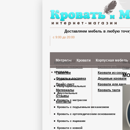
Доставляем мебель в любую точк
c 9:00 до 20:00
Матрасы
Кровати
Корпусная мебель
О компании
Деревянные кроват
Вы з
КАТАЛОГ
Каталог товаров
Кровати из массива
Глав
КРОВАТИ
Гарантии
Кровати из сосны
МО
Шкафы Кардинал
Оплата и доставка
Дешевые кровати
Односпальные
Прайс-лист
Кровати для дачи
Полутороспальные
Материалы
Кровать тахта
Шкафы из дерев
Двуспальные
Отзывы
Кровать с матрасом
Контакты
Кровать с подъемным механизмом
Комоды
Кровать с ортопедическим основанием
Кровать с ящиками
Тумбы
Кровати с ковкой