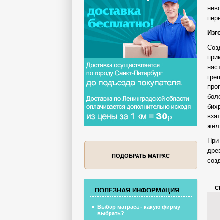
нев
пер
Изг
Соз
при
нас
гре
про
бол
бих
взя
жёл
При
дре
ПОДОБРАТЬ МАТРАС
созд
С
ПОЛЕЗНАЯ ИНФОРМАЦИЯ
Выбор матраса - какую фирму
выбрать?