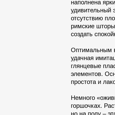
наполнена ярк
удивительный 
отсутствию пло
римские шторы
создать споко
Оптимальным в
удачная имита
глянцевые пла
элементов. Ос
простота и лак
Немного «ожив
горшочках. Рас
но на полу – э