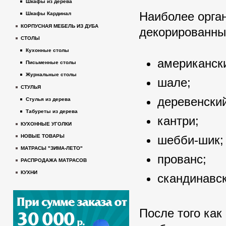
Шкафы из дерева
Наиболее орган
Шкафы Кардинал
КОРПУСНАЯ МЕБЕЛЬ ИЗ ДУБА
декорированные
СТОЛЫ
Кухонные столы
американск
Письменные столы
Журнальные столы
шале;
СТУЛЬЯ
деревенский
Стулья из дерева
Табуреты из дерева
кантри;
КУХОННЫЕ УГОЛКИ
шебби-шик;
НОВЫЕ ТОВАРЫ
МАТРАСЫ "ЗИМА-ЛЕТО"
прованс;
РАСПРОДАЖА МАТРАСОВ
КУХНИ
скандинавск
После того как