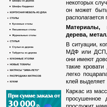
некоторых случ
Шкафы из дерева
Шкафы Кардинал
он может быть
КОРПУСНАЯ МЕБЕЛЬ ИЗ ДУБА
располагается 
СТОЛЫ
Кухонные столы
Материалы, 
Письменные столы
дерева, мета
Журнальные столы
СТУЛЬЯ
В ситуации, к
Стулья из дерева
МДФ или ДСП, 
Табуреты из дерева
они имеют дов
КУХОННЫЕ УГОЛКИ
НОВЫЕ ТОВАРЫ
такие кровати
МАТРАСЫ "ЗИМА-ЛЕТО"
легко поцарап
РАСПРОДАЖА МАТРАСОВ
клей выделяет
КУХНИ
Каркас из мас
просушенное 
прослужит нам