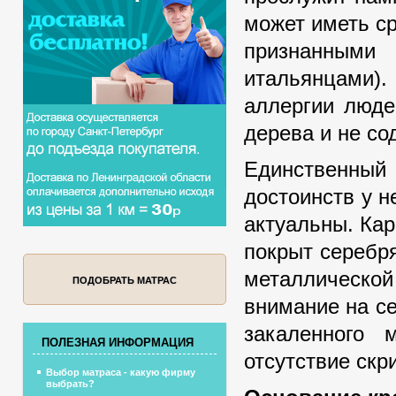
может иметь с
признанными
итальянцами).
аллергии люде
дерева и не со
Единственный 
достоинств у 
актуальны. Кар
покрыт серебря
металлической
ПОДОБРАТЬ МАТРАС
внимание на с
закаленного 
ПОЛЕЗНАЯ ИНФОРМАЦИЯ
отсутствие скр
Выбор матраса - какую фирму
выбрать?