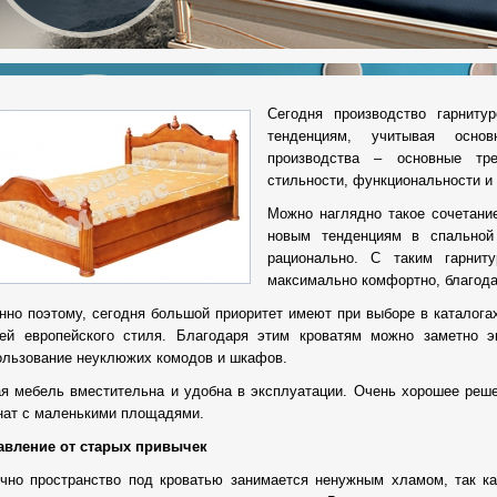
Сегодня производство гарниту
тенденциям, учитывая основ
производства – основные тре
стильности, функциональности и 
Можно наглядно такое сочетани
новым тенденциям в спальной
рационально. С таким гарнит
максимально комфортно, благод
нно поэтому, сегодня большой приоритет имеют при выборе в каталога
ей европейского стиля. Благодаря этим кроватям можно заметно э
ользование неуклюжих комодов и шкафов.
ая мебель вместительна и удобна в эксплуатации. Очень хорошее реш
нат с маленькими площадями.
авление от старых привычек
чно пространство под кроватью занимается ненужным хламом, так ка