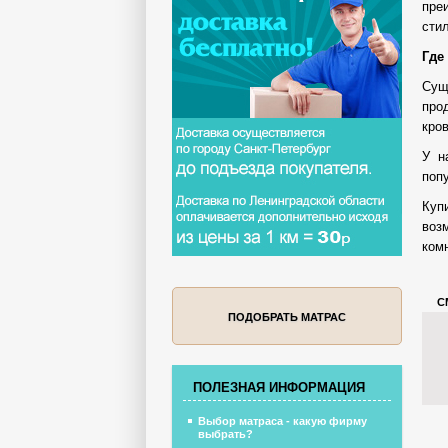
пре
сти
Где
Сущ
про
кро
У н
поп
Куп
воз
ком
С
ПОДОБРАТЬ МАТРАС
ПОЛЕЗНАЯ ИНФОРМАЦИЯ
Выбор матраса - какую фирму
выбрать?