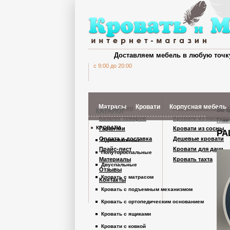
Доставляем мебель в любую точк
c 9:00 до 20:00
Матрасы
Кровати
Корпусная мебель
О компании
Деревянные кроват
Вы з
КАТАЛОГ
Каталог товаров
Кровати из массива
Глав
КРОВАТИ
Гарантии
Кровати из сосны
РА
Шкафы Кардинал
Оплата и доставка
Дешевые кровати
Односпальные
Прайс-лист
Кровати для дачи
Полутороспальные
Материалы
Кровать тахта
Шкафы из дерев
Двуспальные
Отзывы
Кровать с матрасом
Контакты
Кровать с подъемным механизмом
Комоды
Кровать с ортопедическим основанием
Кровать с ящиками
Тумбы
Кровати с ковкой