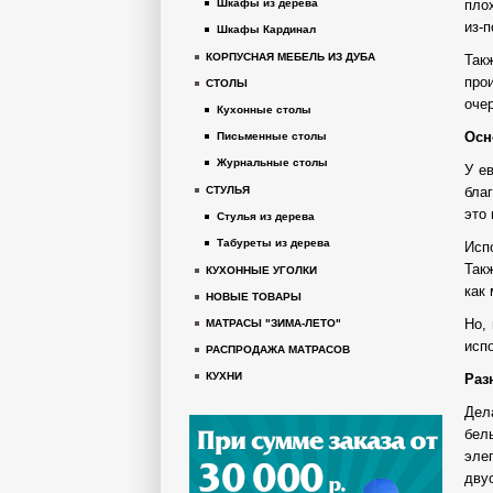
пло
Шкафы из дерева
из-
Шкафы Кардинал
КОРПУСНАЯ МЕБЕЛЬ ИЗ ДУБА
Так
про
СТОЛЫ
оче
Кухонные столы
Осн
Письменные столы
Журнальные столы
У е
бла
СТУЛЬЯ
это 
Стулья из дерева
Табуреты из дерева
Исп
Так
КУХОННЫЕ УГОЛКИ
как
НОВЫЕ ТОВАРЫ
Но,
МАТРАСЫ "ЗИМА-ЛЕТО"
исп
РАСПРОДАЖА МАТРАСОВ
КУХНИ
Раз
Дел
бел
эле
дв