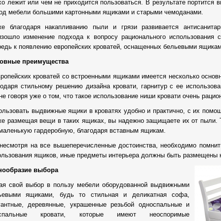
хо лежит или чем не приходится пользоваться. В результате портится 
под мебели большими картонными ящиками и старыми чемоданами.
же благодаря накапливанию пыли и грязи развивается антисанитар
изошло изменение подхода к вопросу рационального использования 
редь к появлению европейских кроватей, оснащенных бельевыми ящикам
овные преимущества
вропейских кроватей со встроенными ящиками имеется несколько основ
годаря стильному решению дизайна кровати, гарнитур с ее использов
не говоря уже о том, что такое использование ниши кровати очень рацио
ользовать выдвижные ящики в кроватях удобно и практично, с их помощ
же размещая вещи в таких ящиках, вы надежно защищаете их от пыли. 
 маленькую гардеробную, благодаря вставным ящикам.
 несмотря на все вышеперечисленные достоинства, необходимо помнит
ользования ящиков, иные предметы интерьера должны быть размещены н
нообразие выбора
ая свой выбор в пользу мебели оборудованной выдвижными
ьевыми ящиками, будь то стильная и деликатная софа,
гантные, деревянные, украшенные резьбой односпальные и
успальные кровати, которые имеют неоспоримые