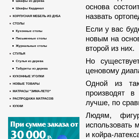
Шкафы из дерева
основа состои
Шкафы Кардинал
назвать ортопе
КОРПУСНАЯ МЕБЕЛЬ ИЗ ДУБА
СТОЛЫ
Если у вас бу
Кухонные столы
новым на основ
Письменные столы
второй из них.
Журнальные столы
СТУЛЬЯ
Но существует
Стулья из дерева
ценовому диапа
Табуреты из дерева
КУХОННЫЕ УГОЛКИ
Одной из так
НОВЫЕ ТОВАРЫ
производят в 
МАТРАСЫ "ЗИМА-ЛЕТО"
РАСПРОДАЖА МАТРАСОВ
лучше, по срав
КУХНИ
Людям, фигу
использовать м
и койра-латекс