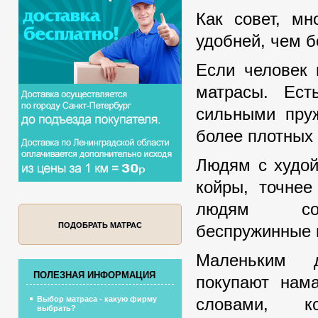
Как совет, мн
удобней, чем 
Если человек 
матрасы. Ест
сильными пру
более плотных 
Людям с худой
койры, точне
людям сов
ПОДОБРАТЬ МАТРАС
беспружинные 
Маленьким 
ПОЛЕЗНАЯ ИНФОРМАЦИЯ
покупают нама
словами, ко
Выбор матраса - какую фирму
выбрать?