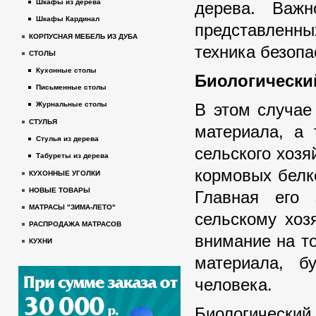
Шкафы из дерева
дерева. Важн
Шкафы Кардинал
представленн
КОРПУСНАЯ МЕБЕЛЬ ИЗ ДУБА
техника безопа
СТОЛЫ
Кухонные столы
Биологически
Письменные столы
В этом случае
Журнальные столы
СТУЛЬЯ
материала, а 
Стулья из дерева
сельского хозя
Табуреты из дерева
кормовых белко
КУХОННЫЕ УГОЛКИ
НОВЫЕ ТОВАРЫ
Главная его 
МАТРАСЫ "ЗИМА-ЛЕТО"
сельскому хоз
РАСПРОДАЖА МАТРАСОВ
внимание на то
КУХНИ
материала, б
человека.
Биологически