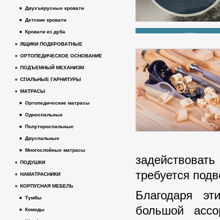
Двухъярусные кровати
Детские кровати
Кровати из дуба
ЯЩИКИ ПОДКРОВАТНЫЕ
ОРТОПЕДИЧЕСКОЕ ОСНОВАНИЕ
ПОДЪЕМНЫЙ МЕХАНИЗМ
СПАЛЬНЫЕ ГАРНИТУРЫ
МАТРАСЫ
Ортопедические матрасы
Односпальные
Полутороспальные
Двуспальные
Многослойные матрасы
задействоват
ПОДУШКИ
требуется подв
НАМАТРАСНИКИ
КОРПУСНАЯ МЕБЕЛЬ
Благодаря эт
Тумбы
большой ассо
Комоды