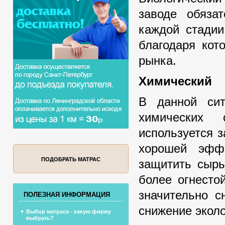
заводе обяза
каждой стадии
благодаря кот
рынка.
Химический
В данной сит
химических 
используется 
хорошей эфф
ПОДОБРАТЬ МАТРАС
защитить сырь
более огнесто
значительно с
ПОЛЕЗНАЯ ИНФОРМАЦИЯ
снижение эколо
Выбор матраса - какую фирму
выбрать?