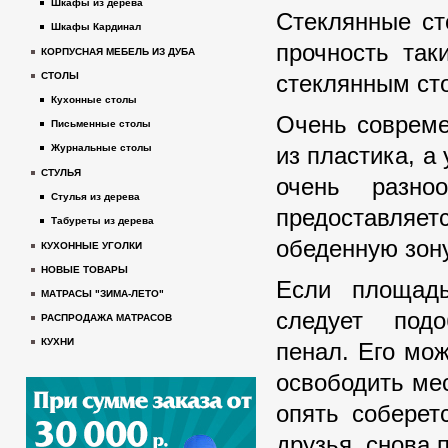
Шкафы из дерева
Стеклянные ст
Шкафы Кардинал
прочность так
КОРПУСНАЯ МЕБЕЛЬ ИЗ ДУБА
стеклянным ст
СТОЛЫ
Кухонные столы
Очень совреме
Письменные столы
из пластика, а
Журнальные столы
СТУЛЬЯ
очень разно
Стулья из дерева
предоставля
Табуреты из дерева
обеденную зону
КУХОННЫЕ УГОЛКИ
НОВЫЕ ТОВАРЫ
Если площадь
МАТРАСЫ "ЗИМА-ЛЕТО"
следует подо
РАСПРОДАЖА МАТРАСОВ
КУХНИ
пенал. Его мож
освободить ме
опять соберет
друзья, снова п