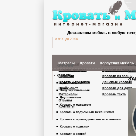
Доставляем мебель в любую точк
c 9:00 до 20:00
Матрасы
Кровати
Корпусная мебель
О компании
Деревянные кроват
Вы з
КАТАЛОГ
Каталог товаров
Кровати из массива
Глав
КРОВАТИ
Гарантии
Кровати из сосны
ЗА
Шкафы Кардинал
Оплата и доставка
Дешевые кровати
Односпальные
Прайс-лист
Кровати для дачи
Полутороспальные
Материалы
Кровать тахта
Шкафы из дерев
Двуспальные
Отзывы
Кровать с матрасом
Контакты
Кровать с подъемным механизмом
Комоды
Кровать с ортопедическим основанием
Кровать с ящиками
Тумбы
Кровати с ковкой