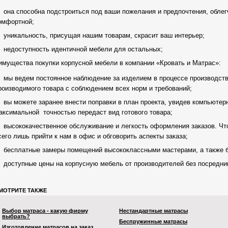
она способна подстроиться под ваши пожелания и предпочтения, облег
омфортной;
уникальность, присущая нашим товарам, скрасит ваш интерьер;
недоступность идентичной мебели для остальных;
имущества покупки корпусной мебели в компании «Кровать и Матрас»:
мы ведем постоянное наблюдение за изделием в процессе производств
роизводимого товара с соблюдением всех норм и требований;
вы можете заранее внести поправки в план проекта, увидев компьютер
аксимальной точностью передаст вид готового товара;
высококачественное обслуживание и легкость оформления заказов. Ч
сего лишь прийти к нам в офис и обговорить аспекты заказа;
бесплатные замеры помещений высококлассными мастерами, а также б
доступные цены на корпусную мебель от производителей без посредник
МОТРИТЕ ТАКЖЕ
Выбор матраса - какую фирму
Нестандартные матрасы
выбрать?
Беспружинные матрасы
Изготовление матрасов на заказ