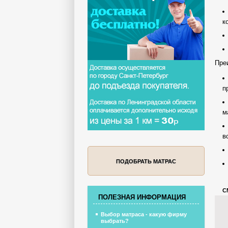
к
Пре
п
м
в
ПОДОБРАТЬ МАТРАС
С
ПОЛЕЗНАЯ ИНФОРМАЦИЯ
Выбор матраса - какую фирму
выбрать?