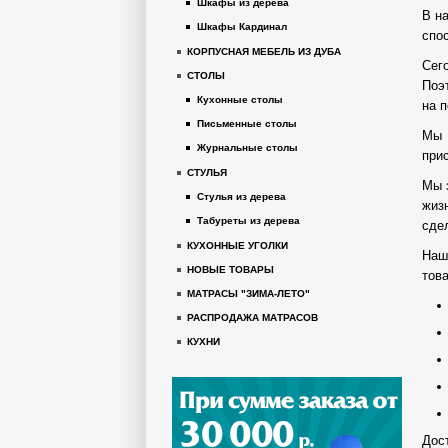
Шкафы из дерева
В н
Шкафы Кардинал
спо
КОРПУСНАЯ МЕБЕЛЬ ИЗ ДУБА
Сег
СТОЛЫ
Поэ
Кухонные столы
на 
Письменные столы
Мы 
Журнальные столы
при
СТУЛЬЯ
Мы 
Стулья из дерева
жиз
Табуреты из дерева
сде
КУХОННЫЕ УГОЛКИ
Наш
НОВЫЕ ТОВАРЫ
тов
МАТРАСЫ "ЗИМА-ЛЕТО"
РАСПРОДАЖА МАТРАСОВ
КУХНИ
Дост