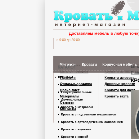
Доставляем мебель в любую точк
c 9:00 до 20:00
Матрасы
Кровати
Корпусная мебель
О компании
Деревянные кроват
Вы з
КАТАЛОГ
Каталог товаров
Кровати из массива
Глав
КРОВАТИ
Гарантии
Кровати из сосны
КР
Шкафы Кардинал
Оплата и доставка
Дешевые кровати
Односпальные
Прайс-лист
Кровати для дачи
Полутороспальные
Материалы
Кровать тахта
Шкафы из дерев
Двуспальные
Отзывы
Кровать с матрасом
Контакты
Кровать с подъемным механизмом
Комоды
Кровать с ортопедическим основанием
Кровать с ящиками
Тумбы
Кровати с ковкой