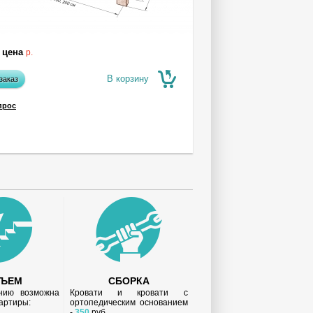
 цена
р.
В корзину
заказ
прос
ДЪЕМ
СБОРКА
анию возможна
Кровати и кровати с
вартиры:
ортопедическим основанием
-
350
руб.