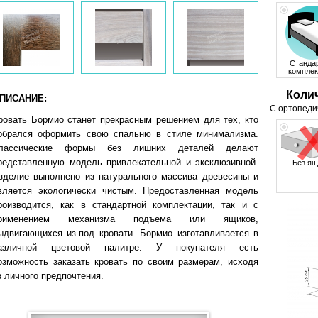
Станда
комплек
Коли
ПИСАНИЕ:
С ортопеди
ровать Бормио станет прекрасным решением для тех, кто
обрался оформить свою спальню в стиле минимализма.
лассические формы без лишних деталей делают
редставленную модель привлекательной и эксклюзивной.
Без ящ
зделие выполнено из натурального массива древесины и
вляется экологически чистым. Предоставленная модель
роизводится, как в стандартной комплектации, так и с
рименением механизма подъема или ящиков,
ыдвигающихся из-под кровати. Бормио изготавливается в
азличной цветовой палитре. У покупателя есть
озможность заказать кровать по своим размерам, исходя
з личного предпочтения.