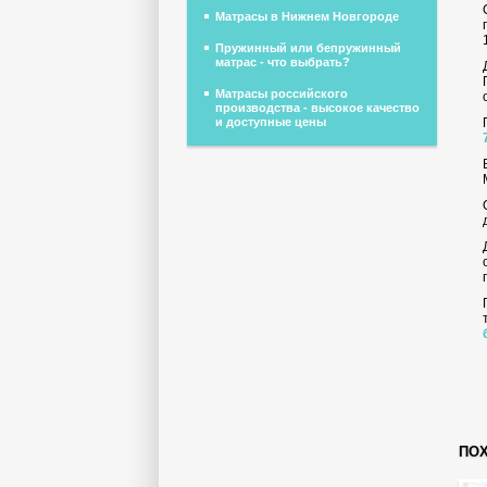
Матрасы в Нижнем Новгороде
Пружинный или бепружинный
матрас - что выбрать?
Матрасы российского
производства - высокое качество
и доступные цены
ПО