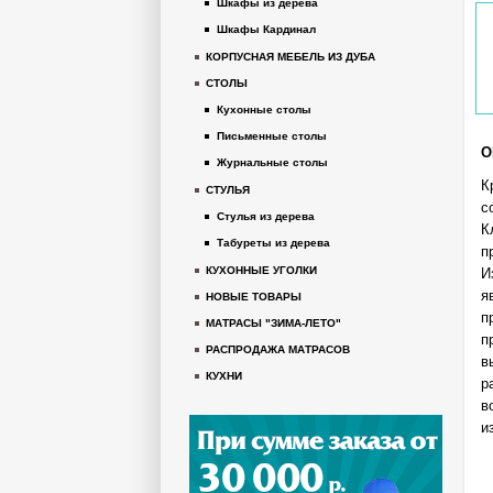
Шкафы из дерева
Шкафы Кардинал
КОРПУСНАЯ МЕБЕЛЬ ИЗ ДУБА
СТОЛЫ
Кухонные столы
Письменные столы
О
Журнальные столы
К
СТУЛЬЯ
с
Стулья из дерева
К
Табуреты из дерева
п
КУХОННЫЕ УГОЛКИ
И
я
НОВЫЕ ТОВАРЫ
п
МАТРАСЫ "ЗИМА-ЛЕТО"
п
РАСПРОДАЖА МАТРАСОВ
в
КУХНИ
р
в
и