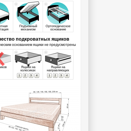
ртная
Подъемный
Ортопедическое
тация
механизм
основание
чество подкроватных ящиков
ческим основанием ящики не предусмотрены
иков
Ящики на
Ящики на
колесиках
направляющих
1
2
3
4
1
2
3
4