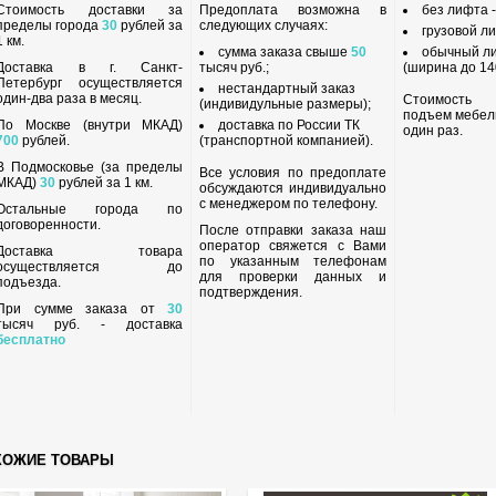
Стоимость доставки за
Предоплата возможна в
без лифта 
пределы города
30
рублей за
следующих случаях:
грузовой л
1 км.
сумма заказа свыше
50
обычный л
Доставка в г. Санкт-
тысяч руб.;
(ширина до 140
Петербург осуществляется
нестандартный заказ
один-два раза в месяц.
Стоимость
(индивидульные размеры);
подъем мебел
По Москве (внутри МКАД)
доставка по России ТК
один раз.
700
рублей.
(транспортной компанией).
В Подмосковье (за пределы
Все условия по предоплате
МКАД)
30
рублей за 1 км.
обсуждаются индивидуально
с менеджером по телефону.
Остальные города по
договоренности.
После отправки заказа наш
оператор свяжется с Вами
Доставка товара
по указанным телефонам
осуществляется до
для проверки данных и
подъезда.
подтверждения.
При сумме заказа от
30
тысяч руб. - доставка
бесплатно
ХОЖИЕ ТОВАРЫ