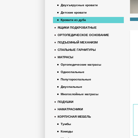
Двухъярусные кровати
Детские кровати
Кровати из дуба
ЯЩИКИ ПОДКРОВАТНЫЕ
ОРТОПЕДИЧЕСКОЕ ОСНОВАНИЕ
ПОДЪЕМНЫЙ МЕХАНИЗМ
СПАЛЬНЫЕ ГАРНИТУРЫ
МАТРАСЫ
Ортопедические матрасы
Односпальные
Полутороспальные
Двуспальные
Многослойные матрасы
ПОДУШКИ
НАМАТРАСНИКИ
КОРПУСНАЯ МЕБЕЛЬ
Тумбы
Комоды