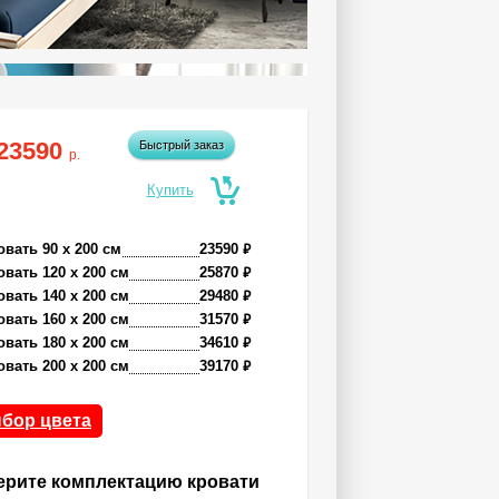
23590
Быстрый заказ
р.
₽
овать 90 x 200 см
23590
₽
овать 120 x 200 см
25870
₽
овать 140 x 200 см
29480
₽
овать 160 x 200 см
31570
₽
овать 180 x 200 см
34610
₽
овать 200 x 200 см
39170
бор цвета
рите комплектацию кровати