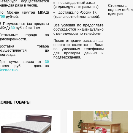
Петербург осуществляется
нестандартный заказ
один-два раза в месяц.
Стоимость
(индивидульные размеры);
подъем мебел
По Москве (внутри МКАД)
доставка по России ТК
один раз.
700
рублей.
(транспортной компанией).
В Подмосковье (за пределы
Все условия по предоплате
МКАД)
30
рублей за 1 км.
обсуждаются индивидуально
с менеджером по телефону.
Остальные города по
договоренности.
После отправки заказа наш
оператор свяжется с Вами
Доставка товара
по указанным телефонам
осуществляется до
для проверки данных и
подъезда.
подтверждения.
При сумме заказа от
30
тысяч руб. - доставка
бесплатно
ХОЖИЕ ТОВАРЫ