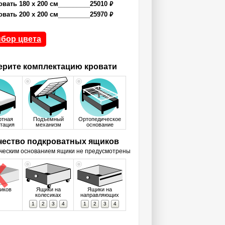
₽
овать 180 x 200 см
25010
₽
овать 200 x 200 см
25970
бор цвета
рите комплектацию кровати
ртная
Подъемный
Ортопедическое
тация
механизм
основание
чество подкроватных ящиков
ческим основанием ящики не предусмотрены
иков
Ящики на
Ящики на
колесиках
направляющих
1
2
3
4
1
2
3
4