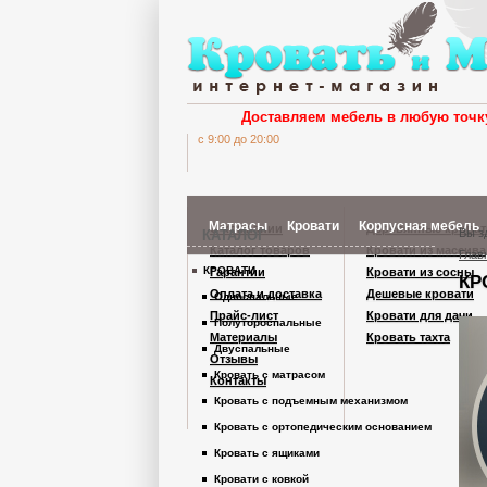
Доставляем мебель в любую точк
c 9:00 до 20:00
Матрасы
Кровати
Корпусная мебель
О компании
Деревянные кроват
Вы з
КАТАЛОГ
Каталог товаров
Кровати из массива
Глав
КРОВАТИ
Гарантии
Кровати из сосны
КР
Шкафы Кардинал
Оплата и доставка
Дешевые кровати
Односпальные
Прайс-лист
Кровати для дачи
Полутороспальные
Материалы
Кровать тахта
Шкафы из дерев
Двуспальные
Отзывы
Кровать с матрасом
Контакты
Кровать с подъемным механизмом
Комоды
Кровать с ортопедическим основанием
Кровать с ящиками
Тумбы
Кровати с ковкой