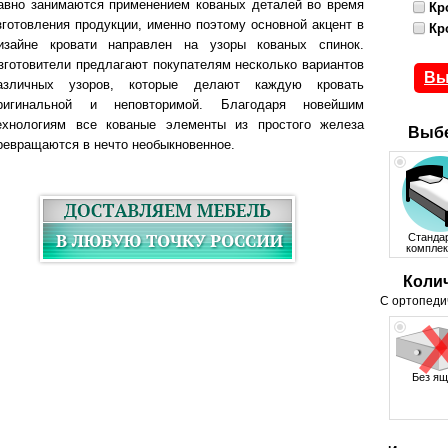
авно занимаются применением кованых деталей во время
Кр
зготовления продукции, именно поэтому основной акцент в
Кр
изайне кровати направлен на узоры кованых спинок.
зготовители предлагают покупателям несколько вариантов
Вы
азличных узоров, которые делают каждую кровать
ригинальной и неповторимой. Благодаря новейшим
ехнологиям все кованые элементы из простого железа
Выбе
ревращаются в нечто необыкновенное.
Станда
комплек
Коли
С ортопеди
Без ящ