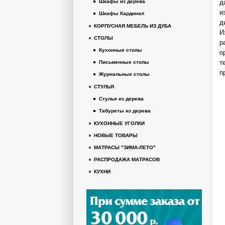
д
Шкафы из дерева
и
Шкафы Кардинал
д
КОРПУСНАЯ МЕБЕЛЬ ИЗ ДУБА
И
СТОЛЫ
р
Кухонные столы
о
т
Письменные столы
п
Журнальные столы
СТУЛЬЯ
Стулья из дерева
Табуреты из дерева
КУХОННЫЕ УГОЛКИ
НОВЫЕ ТОВАРЫ
МАТРАСЫ "ЗИМА-ЛЕТО"
РАСПРОДАЖА МАТРАСОВ
КУХНИ