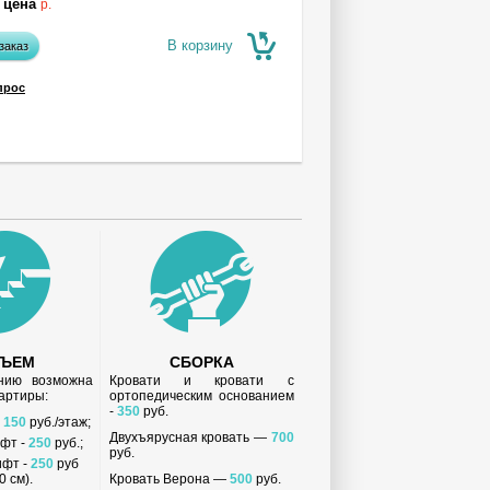
 цена
р.
В корзину
заказ
прос
ДЪЕМ
СБОРКА
анию возможна
Кровати и кровати с
вартиры:
ортопедическим основанием
-
350
руб.
-
150
руб./этаж;
Двухъярусная кровать —
700
ифт -
250
руб.;
руб.
ифт -
250
руб
 см).
Кровать Верона —
500
руб.