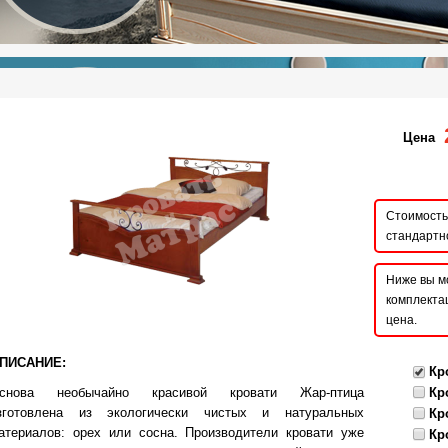
Цена
Стоимость 
стандартн
Ниже вы м
комплектац
цена.
ПИСАНИЕ:
Кр
снова необычайно красивой кровати Жар-птица
Кр
зготовлена из экологически чистых и натуральных
Кр
атериалов: орех или сосна. Производители кровати уже
Кр