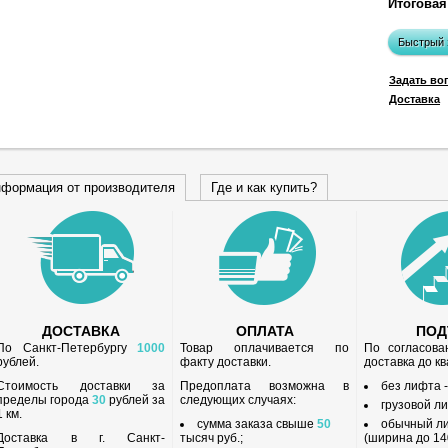
Итоговая
Быстрый 
Задать во
Доставка
формация от производителя
Где и как купить?
ДОСТАВКА
ОПЛАТА
ПО
По Санкт-Петербургу
1000
Товар оплачивается по
По согласов
рублей.
факту доставки.
доставка до к
Стоимость доставки за
Предоплата возможна в
без лифта 
пределы города
30
рублей за
следующих случаях:
грузовой л
1 км.
сумма заказа свыше
50
обычный л
Доставка в г. Санкт-
тысяч руб.;
(ширина до 140