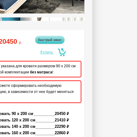
20450
Быстрый заказ
р.
указана для кровати размером 90 x 200 см
ой комплектации
без матраса
!
ожете сформировать необходимую
ию, в зависимости от нее будет меняться
₽
овать 90 x 200 см
20450
₽
овать 120 x 200 см
21410
₽
овать 140 x 200 см
22290
₽
овать 160 x 200 см
22860