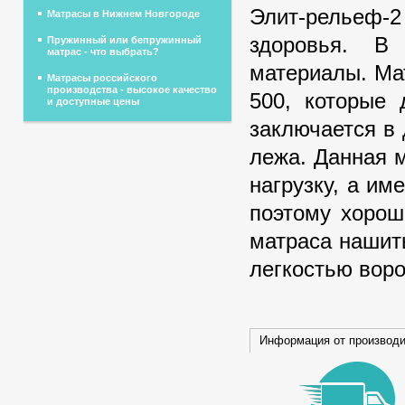
Элит-рельеф-2
Матрасы в Нижнем Новгороде
здоровья. В
Пружинный или бепружинный
матрас - что выбрать?
материалы. Ма
Матрасы российского
производства - высокое качество
500, которые 
и доступные цены
заключается в
лежа. Данная 
нагрузку, а им
поэтому хорош
матраса нашит
легкостью воро
Информация от производ