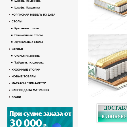
Шкафы из дерева
Шкафы Кардинал
КОРПУСНАЯ МЕБЕЛЬ ИЗ ДУБА
СТОЛЫ
Кухонные столы
Письменные столы
Журнальные столы
СТУЛЬЯ
Стулья из дерева
Табуреты из дерева
КУХОННЫЕ УГОЛКИ
НОВЫЕ ТОВАРЫ
МАТРАСЫ "ЗИМА-ЛЕТО"
РАСПРОДАЖА МАТРАСОВ
КУХНИ