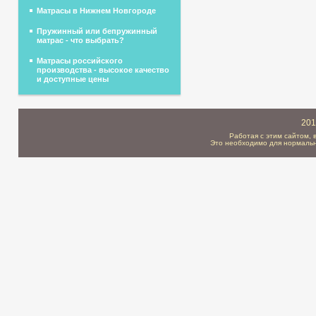
Матрасы в Нижнем Новгороде
Пружинный или бепружинный
матрас - что выбрать?
Матрасы российского
производства - высокое качество
и доступные цены
201
Работая с этим сайтом, 
Это необходимо для нормальн