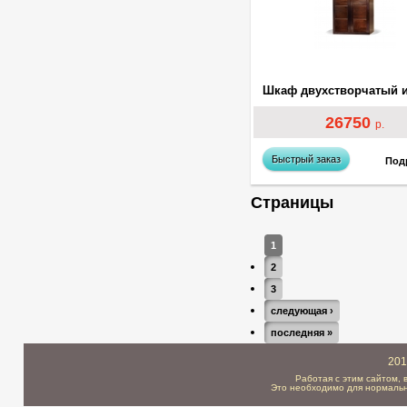
26750
р.
Быстрый заказ
Под
Страницы
1
2
3
следующая ›
последняя »
201
Работая с этим сайтом, 
Это необходимо для нормальн