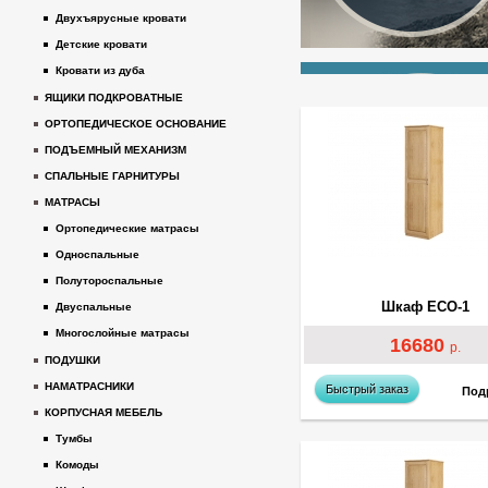
Двухъярусные кровати
Детские кровати
Кровати из дуба
ЯЩИКИ ПОДКРОВАТНЫЕ
ОРТОПЕДИЧЕСКОЕ ОСНОВАНИЕ
ПОДЪЕМНЫЙ МЕХАНИЗМ
СПАЛЬНЫЕ ГАРНИТУРЫ
МАТРАСЫ
Ортопедические матрасы
Односпальные
Полутороспальные
Шкаф ECO-1
Двуспальные
Многослойные матрасы
16680
р.
ПОДУШКИ
НАМАТРАСНИКИ
Быстрый заказ
Под
КОРПУСНАЯ МЕБЕЛЬ
Тумбы
Комоды