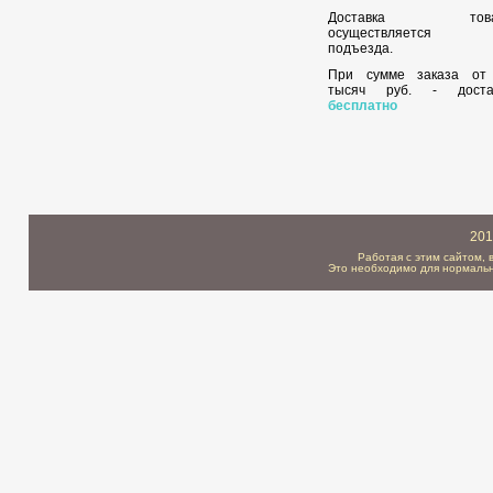
Доставка това
осуществляется 
подъезда.
При сумме заказа о
тысяч руб. - доста
бесплатно
201
Работая с этим сайтом, 
Это необходимо для нормальн