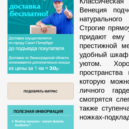
Классическая 
Венеция подч
натурального
Строгие прямо
придают ему 
престижной ме
удобный шкаф
уютом. Хоро
пространства
которую можн
личного гард
ПОДОБРАТЬ МАТРАС
смотрятся сле
также ступенч
ПОЛЕЗНАЯ ИНФОРМАЦИЯ
ножках-подкла
Выбор матраса - какую фирму
выбрать?