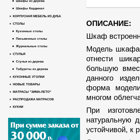
Шкафы из дерева
Шкафы Кардинал
КОРПУСНАЯ МЕБЕЛЬ ИЗ ДУБА
ОПИСАНИЕ:
СТОЛЫ
Кухонные столы
Шкаф встроенн
Письменные столы
Журнальные столы
Модель шкафа 
СТУЛЬЯ
отнести шика
Стулья из дерева
большую вмес
Табуреты из дерева
данного изде
КУХОННЫЕ УГОЛКИ
НОВЫЕ ТОВАРЫ
форма модели
МАТРАСЫ "ЗИМА-ЛЕТО"
многом облегча
РАСПРОДАЖА МАТРАСОВ
КУХНИ
При изготовл
натуральную д
устойчивой, к