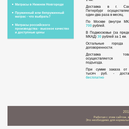
Матрасы в Нижнем Новгороде
Доставка в г. Сан
Петербург осуществляе
Пружинный или бепружинный
один-два раза в месяц.
матрас - что выбрать?
По Москве (внутри МК
Матрасы российского
700
рублей.
производства - высокое качество
В Подмосковье (за пред
и доступные цены
МКАД)
30
рублей за 1 км.
Остальные города
договоренности.
Доставка това
осуществляется 
подъезда.
При сумме заказа о
тысяч руб. - доста
бесплатно
201
Работая с этим сайтом, 
Это необходимо для нормальн