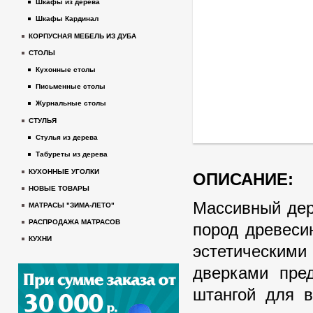
Шкафы из дерева
Шкафы Кардинал
КОРПУСНАЯ МЕБЕЛЬ ИЗ ДУБА
СТОЛЫ
Кухонные столы
Письменные столы
Журнальные столы
СТУЛЬЯ
Стулья из дерева
Табуреты из дерева
КУХОННЫЕ УГОЛКИ
ОПИСАНИЕ:
НОВЫЕ ТОВАРЫ
Массивный дер
МАТРАСЫ "ЗИМА-ЛЕТО"
РАСПРОДАЖА МАТРАСОВ
пород древеси
КУХНИ
эстетическими
дверками пре
штангой для в