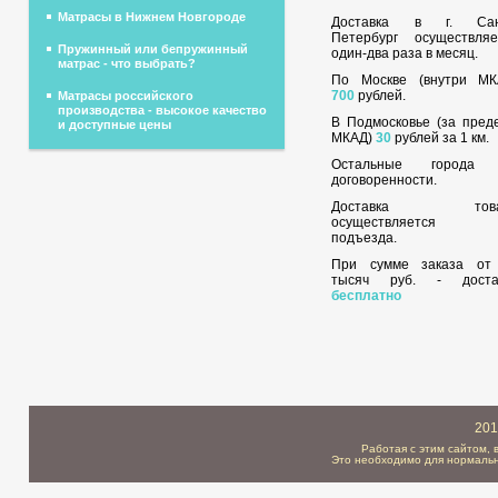
Матрасы в Нижнем Новгороде
Доставка в г. Сан
Петербург осуществляе
Пружинный или бепружинный
один-два раза в месяц.
матрас - что выбрать?
По Москве (внутри МК
700
рублей.
Матрасы российского
производства - высокое качество
В Подмосковье (за пред
и доступные цены
МКАД)
30
рублей за 1 км.
Остальные города
договоренности.
Доставка това
осуществляется 
подъезда.
При сумме заказа о
тысяч руб. - доста
бесплатно
201
Работая с этим сайтом, 
Это необходимо для нормальн