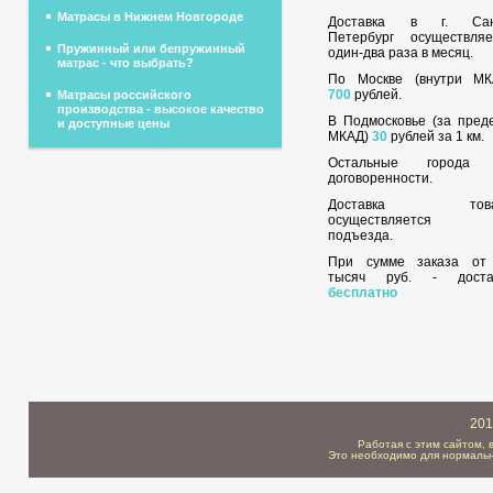
Матрасы в Нижнем Новгороде
Доставка в г. Сан
Петербург осуществляе
Пружинный или бепружинный
один-два раза в месяц.
матрас - что выбрать?
По Москве (внутри МК
700
рублей.
Матрасы российского
производства - высокое качество
В Подмосковье (за пред
и доступные цены
МКАД)
30
рублей за 1 км.
Остальные города
договоренности.
Доставка това
осуществляется 
подъезда.
При сумме заказа о
тысяч руб. - доста
бесплатно
201
Работая с этим сайтом, 
Это необходимо для нормальн