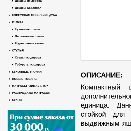
Шкафы из дерева
Шкафы Кардинал
КОРПУСНАЯ МЕБЕЛЬ ИЗ ДУБА
СТОЛЫ
Кухонные столы
Письменные столы
Журнальные столы
СТУЛЬЯ
Стулья из дерева
Табуреты из дерева
КУХОННЫЕ УГОЛКИ
ОПИСАНИЕ:
НОВЫЕ ТОВАРЫ
Компактный 
МАТРАСЫ "ЗИМА-ЛЕТО"
РАСПРОДАЖА МАТРАСОВ
дополнительно
КУХНИ
единица. Дан
стойкой для
выдвижным ящи