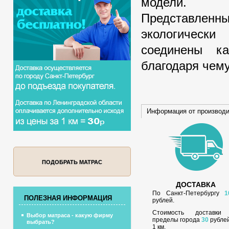
модели.
Представленн
экологически
соединены к
благодаря чему
Информация от производ
ПОДОБРАТЬ МАТРАС
ДОСТАВКА
По Санкт-Петербургу
1
ПОЛЕЗНАЯ ИНФОРМАЦИЯ
рублей.
Стоимость доставки
Выбор матраса - какую фирму
пределы города
30
рублей
выбрать?
1 км.