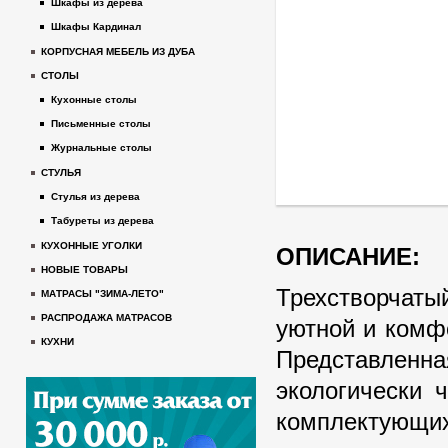
Шкафы из дерева
Шкафы Кардинал
КОРПУСНАЯ МЕБЕЛЬ ИЗ ДУБА
СТОЛЫ
Кухонные столы
Письменные столы
Журнальные столы
СТУЛЬЯ
Стулья из дерева
Табуреты из дерева
КУХОННЫЕ УГОЛКИ
ОПИСАНИЕ:
НОВЫЕ ТОВАРЫ
Трехстворчат
МАТРАСЫ "ЗИМА-ЛЕТО"
РАСПРОДАЖА МАТРАСОВ
уютной и комфо
КУХНИ
Представлен
экологически 
комплектующи