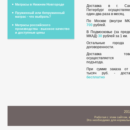
Матрасы в Нижнем Новгороде
Доставка в г. Сан
Петербург осуществляе
Пружинный или бепружинный
один-два раза в месяц.
матрас - что выбрать?
По Москве (внутри МК
700
рублей.
Матрасы российского
производства - высокое качество
В Подмосковье (за пред
и доступные цены
МКАД)
30
рублей за 1 км.
Остальные города
договоренности.
Доставка това
осуществляется 
подъезда.
При сумме заказа о
тысяч руб. - доста
бесплатно
201
Работая с этим сайтом, 
Это необходимо для нормальн