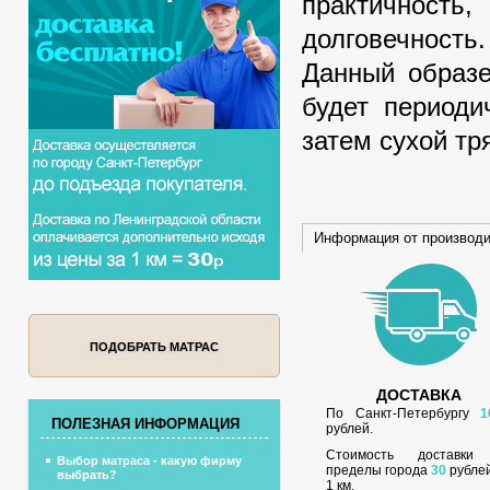
практичность,
долговечность.
Данный образе
будет периоди
затем сухой тр
Информация от производ
ПОДОБРАТЬ МАТРАС
ДОСТАВКА
По Санкт-Петербургу
1
ПОЛЕЗНАЯ ИНФОРМАЦИЯ
рублей.
Стоимость доставки
Выбор матраса - какую фирму
пределы города
30
рублей
выбрать?
1 км.