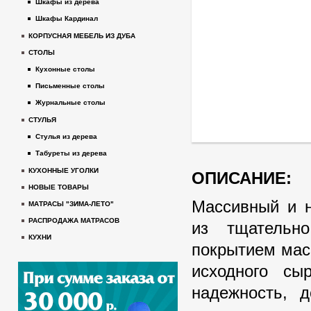
Шкафы из дерева
Шкафы Кардинал
КОРПУСНАЯ МЕБЕЛЬ ИЗ ДУБА
СТОЛЫ
Кухонные столы
Письменные столы
Журнальные столы
СТУЛЬЯ
Стулья из дерева
Табуреты из дерева
КУХОННЫЕ УГОЛКИ
ОПИСАНИЕ:
НОВЫЕ ТОВАРЫ
Массивный и н
МАТРАСЫ "ЗИМА-ЛЕТО"
РАСПРОДАЖА МАТРАСОВ
из тщательн
КУХНИ
покрытием мас
исходного сыр
надежность, д