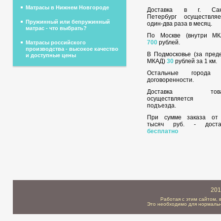
Матрасы в Нижнем Новгороде
Доставка в г. Сан
Петербург осуществляе
Пружинный или бепружинный
один-два раза в месяц.
матрас - что выбрать?
По Москве (внутри МК
700
рублей.
Матрасы российского
производства - высокое качество
В Подмосковье (за пред
и доступные цены
МКАД)
30
рублей за 1 км.
Остальные города
договоренности.
Доставка това
осуществляется 
подъезда.
При сумме заказа о
тысяч руб. - доста
бесплатно
201
Работая с этим сайтом, 
Это необходимо для нормальн