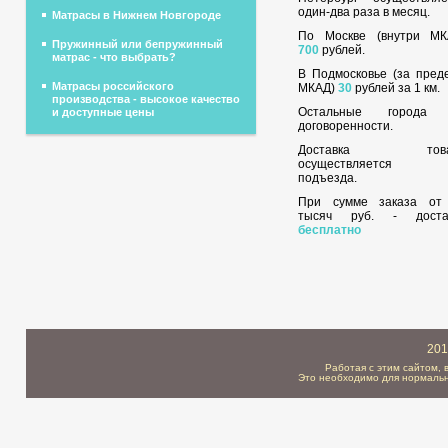
один-два раза в месяц.
Матрасы в Нижнем Новгороде
По Москве (внутри МК
Пружинный или бепружинный
700
рублей.
матрас - что выбрать?
В Подмосковье (за пред
Матрасы российского
МКАД)
30
рублей за 1 км.
производства - высокое качество
Остальные города
и доступные цены
договоренности.
Доставка това
осуществляется 
подъезда.
При сумме заказа о
тысяч руб. - доста
бесплатно
201
Работая с этим сайтом, 
Это необходимо для нормальн