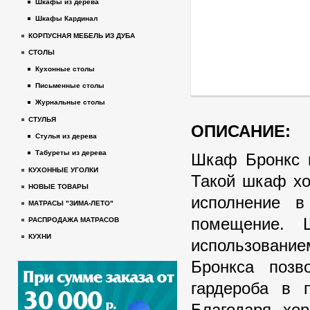
Шкафы из дерева
Шкафы Кардинал
КОРПУСНАЯ МЕБЕЛЬ ИЗ ДУБА
СТОЛЫ
Кухонные столы
Письменные столы
Журнальные столы
СТУЛЬЯ
ОПИСАНИЕ:
Стулья из дерева
Табуреты из дерева
Шкаф Бронкс 
КУХОННЫЕ УГОЛКИ
Такой шкаф хо
НОВЫЕ ТОВАРЫ
исполнение в
МАТРАСЫ "ЗИМА-ЛЕТО"
помещение. 
РАСПРОДАЖА МАТРАСОВ
КУХНИ
использовани
Бронкса поз
гардероба в 
Благодаря хо