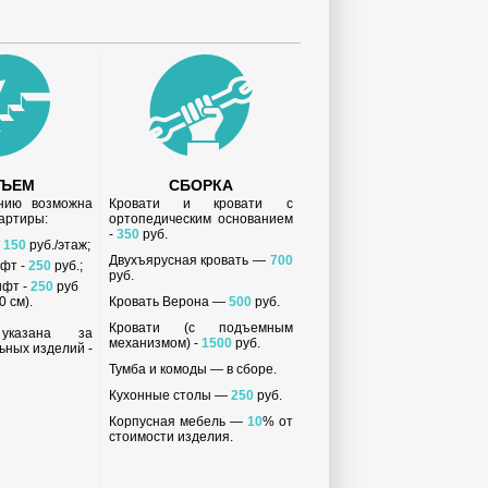
ДЪЕМ
СБОРКА
анию возможна
Кровати и кровати с
вартиры:
ортопедическим основанием
-
350
руб.
-
150
руб./этаж;
Двухъярусная кровать —
700
ифт -
250
руб.;
руб.
ифт -
250
руб
 см).
Кровать Верона —
500
руб.
Кровати (с подъемным
 указана за
механизмом) -
1500
руб.
ьных изделий -
Тумба и комоды — в сборе.
Кухонные столы —
250
руб.
Корпусная мебель —
10
% от
стоимости изделия.