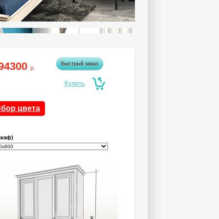
94300
Быстрый заказ
р.
бор цвета
шкаф)