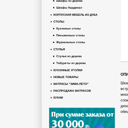
Шкафы из дерева
Шкафы Кардинал
КОРПУСНАЯ МЕБЕЛЬ ИЗ ДУБА
СТОЛЫ
Кухонные столы
Письменные столы
Журнальные столы
СТУЛЬЯ
Стулья из дерева
Табуреты из дерева
КУХОННЫЕ УГОЛКИ
ОПИ
НОВЫЕ ТОВАРЫ
Шка
МАТРАСЫ "ЗИМА-ЛЕТО"
вст
РАСПРОДАЖА МАТРАСОВ
мно
КУХНИ
спо
диз
обе