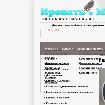
Доставляем мебель в любую точк
c 9:00 до 20:00
Матрасы
Кровати
Корпусная мебель
О компании
Деревянные кроват
Вы з
КАТАЛОГ
Каталог товаров
Кровати из массива
Глав
КРОВАТИ
Гарантии
Кровати из сосны
ШК
Шкафы Кардинал
Оплата и доставка
Дешевые кровати
Односпальные
Прайс-лист
Кровати для дачи
Полутороспальные
Материалы
Кровать тахта
Шкафы из дерев
Двуспальные
Отзывы
Кровать с матрасом
Контакты
Кровать с подъемным механизмом
Комоды
Кровать с ортопедическим основанием
Кровать с ящиками
Тумбы
Кровати с ковкой