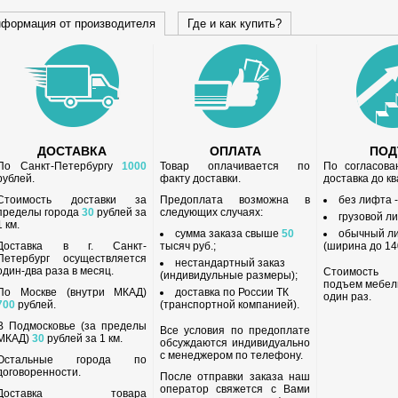
формация от производителя
Где и как купить?
ДОСТАВКА
ОПЛАТА
ПО
По Санкт-Петербургу
1000
Товар оплачивается по
По согласов
рублей.
факту доставки.
доставка до к
Стоимость доставки за
Предоплата возможна в
без лифта 
пределы города
30
рублей за
следующих случаях:
грузовой л
1 км.
сумма заказа свыше
50
обычный л
Доставка в г. Санкт-
тысяч руб.;
(ширина до 140
Петербург осуществляется
нестандартный заказ
один-два раза в месяц.
Стоимость
(индивидульные размеры);
подъем мебел
По Москве (внутри МКАД)
доставка по России ТК
один раз.
700
рублей.
(транспортной компанией).
В Подмосковье (за пределы
Все условия по предоплате
МКАД)
30
рублей за 1 км.
обсуждаются индивидуально
с менеджером по телефону.
Остальные города по
договоренности.
После отправки заказа наш
оператор свяжется с Вами
Доставка товара