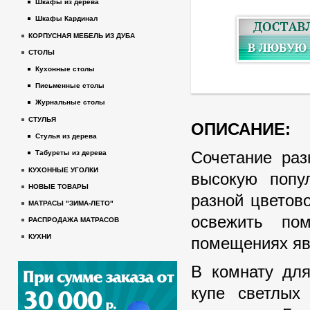
Шкафы из дерева
Шкафы Кардинал
КОРПУСНАЯ МЕБЕЛЬ ИЗ ДУБА
СТОЛЫ
Кухонные столы
Письменные столы
Журнальные столы
СТУЛЬЯ
ОПИСАНИЕ:
Стулья из дерева
Сочетание раз
Табуреты из дерева
КУХОННЫЕ УГОЛКИ
высокую попу
НОВЫЕ ТОВАРЫ
разной цветов
МАТРАСЫ "ЗИМА-ЛЕТО"
освежить по
РАСПРОДАЖА МАТРАСОВ
КУХНИ
помещениях яв
В комнату дл
купе светлых