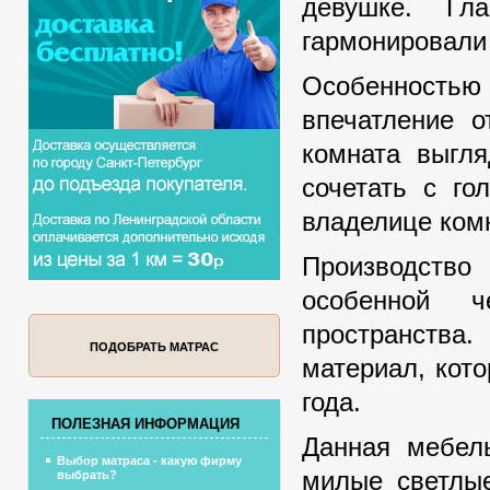
девушке. Гл
гармонировали 
Особенностью
впечатление о
комната выгля
сочетать с го
владелице ком
Производство
особенной ч
пространства
ПОДОБРАТЬ МАТРАС
материал, кот
года.
ПОЛЕЗНАЯ ИНФОРМАЦИЯ
Данная мебель
Выбор матраса - какую фирму
милые светлые
выбрать?