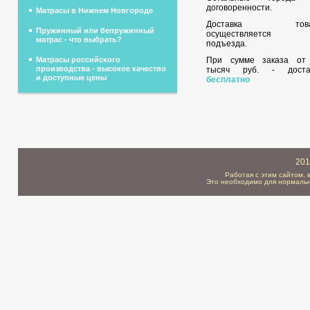
договоренности.
Матрасы в Нижнем Новгороде
Доставка това
Пружинный или бепружинный
осуществляется 
матрас - что выбрать?
подъезда.
При сумме заказа о
Матрасы российского
производства - высокое качество
тысяч руб. - доста
и доступные цены
бесплатно
201
Работая с этим сайтом, 
Это необходимо для нормальн