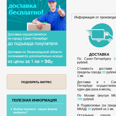
Информация от производ
ДОСТАВКА
По Санкт-Петербургу
1
рублей.
Стоимость доставки
пределы города
30
рублей
1 км.
Доставка в г. Сан
ПОДОБРАТЬ МАТРАС
Петербург осуществляе
один-два раза в месяц.
По Москве (внутри МК
700
рублей.
ПОЛЕЗНАЯ ИНФОРМАЦИЯ
В Подмосковье (за пред
МКАД)
30
рублей за 1 км.
Выбор матраса - какую фирму
выбрать?
Остальные города