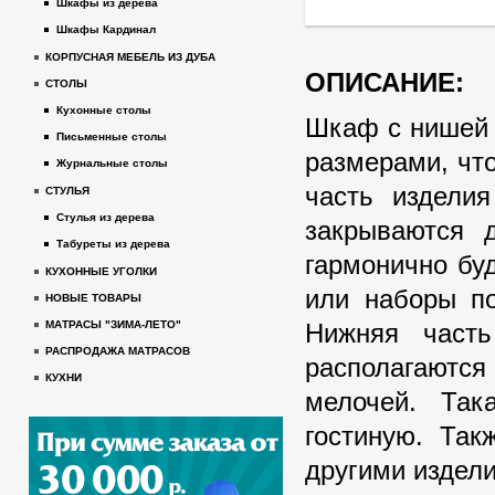
Шкафы из дерева
Шкафы Кардинал
КОРПУСНАЯ МЕБЕЛЬ ИЗ ДУБА
ОПИСАНИЕ:
СТОЛЫ
Кухонные столы
Шкаф с нишей 
Письменные столы
размерами, чт
Журнальные столы
часть изделия
СТУЛЬЯ
Стулья из дерева
закрываются д
Табуреты из дерева
гармонично бу
КУХОННЫЕ УГОЛКИ
или наборы по
НОВЫЕ ТОВАРЫ
Нижняя часть
МАТРАСЫ "ЗИМА-ЛЕТО"
РАСПРОДАЖА МАТРАСОВ
располагают
КУХНИ
мелочей. Так
гостиную. Та
другими издел