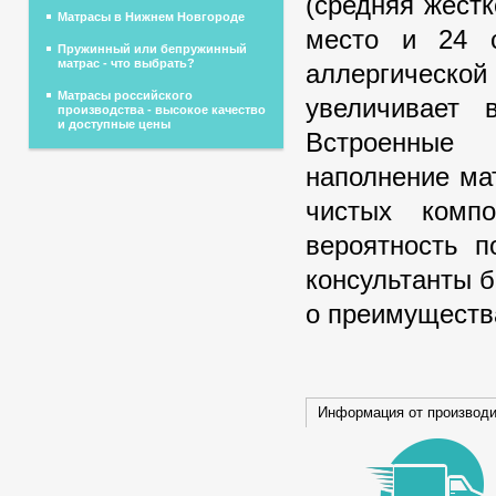
(средняя жестк
Матрасы в Нижнем Новгороде
место и 24 с
Пружинный или бепружинный
матрас - что выбрать?
аллергической
Матрасы российского
увеличивает 
производства - высокое качество
и доступные цены
Встроенные 
наполнение ма
чистых компо
вероятность 
консультанты 
о преимущества
Информация от производ