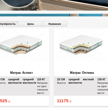
пулярность
Цена
Название
Матрас Аспект
Матрас Оптима
2
СМ
средней
средней
110
КГ
22
СМ
средней
жесткий
135
КГ
жесткости
жесткости
жесткости
сота
Нагрузка
Высота
Нагрузка
на одно
на одно
спальное
спально
место
место
9525
11175
р.
р.