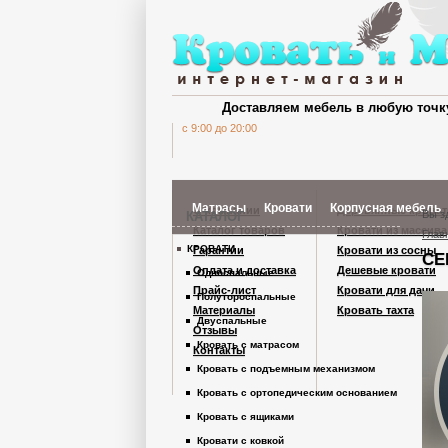
Доставляем мебель в любую точк
c 9:00 до 20:00
Матрасы
Кровати
Корпусная мебель
О компании
Деревянные кроват
Вы з
КАТАЛОГ
Каталог товаров
Кровати из массива
Глав
КРОВАТИ
Гарантии
Кровати из сосны
СЕ
Шкафы Кардинал
Оплата и доставка
Дешевые кровати
Односпальные
Прайс-лист
Кровати для дачи
Полутороспальные
Материалы
Кровать тахта
Шкафы из дерев
Двуспальные
Отзывы
Кровать с матрасом
Контакты
Кровать с подъемным механизмом
Комоды
Кровать с ортопедическим основанием
Кровать с ящиками
Тумбы
Кровати с ковкой