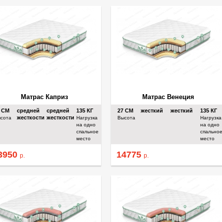
Матрас Каприз
Матрас Венеция
5
СМ
средней
средней
135
КГ
27
СМ
жесткий
жесткий
135
КГ
жесткости
жесткости
сота
Нагрузка
Высота
Нагрузка
на одно
на одно
спальное
спально
место
место
3950
14775
р.
р.