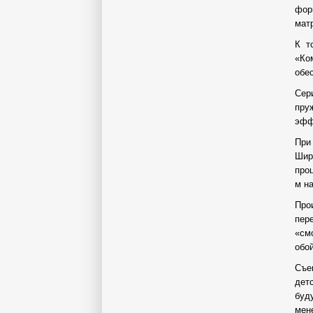
фор
мат
К т
«Ко
обе
Сер
пру
эфф
При
Шир
про
м н
Про
пер
«см
обой
Съе
дет
буд
мен