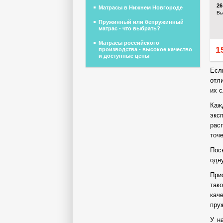
2
Матрасы в Нижнем Новгороде
Вы
Пружинный или бепружинный
матрас - что выбрать?
Матрасы российского
1
производства - высокое качество
и доступные цены
Есл
отл
их 
Каж
экс
рас
точ
Пос
одн
При
так
кач
пру
У н