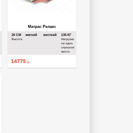
Матрас Релакс
26
СМ
мягкий
жесткий
135
КГ
Высота
Нагрузка
на одно
е
спальное
место
14775
р.