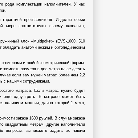
го рода комплектации наполнителей. У нас
пки.
 гарантией производителя. Изделия серии
й мере соответствуют своему названию,
ужинный блок «Multipoket» (EVS-1000, 510
т обладать анатомическим и ортопедическим
и размерами и любой геометрической формы.
стоимость размера в два метра плюс десять
лучае если вам нужен матрас более чем 2,2
ть с нашими сотрудниками.
ростого матраса. Если матрас нужно будет
ти еще одну треть. В матрасе может быть
ся наличием молнии, длина которой 1 метр,
имости заказа 1600 рублей. В случае заказа
 по квадратным метрам, другие наполнители
ибо вопросы, вы можете задать их нашим