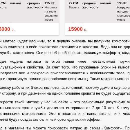
6
СМ
мягкий
средней
135
КГ
27
СМ
средней
мягкий
135
КГ
жесткости
жесткости
сота
Нагрузка
Высота
Нагрузка
на одно
на одно
спальное
спально
место
место
5000
15900
р.
р.
и матрас будет удобным, то в первую очередь вы получите комфорт
ично сочетают в себе показатели стоимости и качества. Ведь они не до
службы также велик. Они способны обеспечить максимум комфорта, когд
дая модель матраса из этой линии имеет независимый пружин
плуатационные свойства. За счет того, что пружинные блоки не имеют
пределяет вес и прекрасно приспосабливается к особенностям тела, 
ек и гарантирует полное расслабление всех мышц. Такие матрасы можно
кольку работа их блоков является автономной, поэтому даже в случае в
у сторону, а при движении на одной половине кровати не будет ощущатьс
обрести такой матрас у нас на сайте – это равносильно разумному в
ого матраса срок службы достигает интервала от 7 до 10 лет. К том
ественными материалами. Это относится и к наполнителю, и к чех
жины будут создавать отличный ортопедический эффект.
ас в магазине вы можете приобрести матрас из серии «Комфорт». П