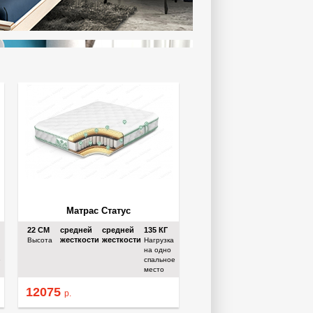
Матрас Статус
22
СМ
средней
средней
135
КГ
жесткости
жесткости
Высота
Нагрузка
на одно
е
спальное
место
12075
р.