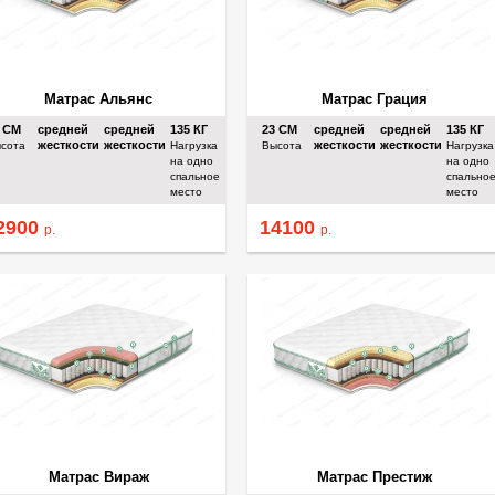
Матрас Альянс
Матрас Грация
3
СМ
средней
средней
135
КГ
23
СМ
средней
средней
135
КГ
жесткости
жесткости
жесткости
жесткости
сота
Нагрузка
Высота
Нагрузка
на одно
на одно
спальное
спально
место
место
2900
14100
р.
р.
Матрас Вираж
Матрас Престиж