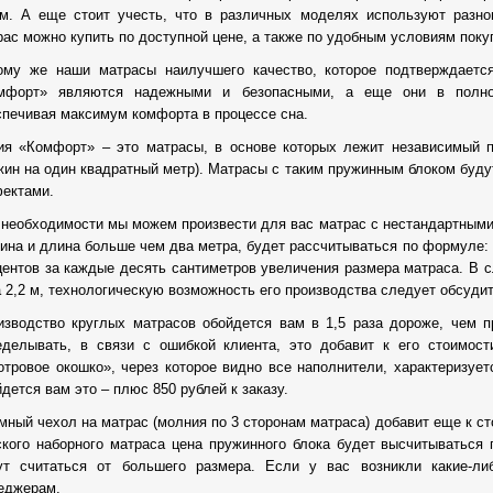
м. А еще стоит учесть, что в различных моделях используют разно
рас можно купить по доступной цене, а также по удобным условиям поку
ому же наши матрасы наилучшего качество, которое подтверждается
мфорт» являются надежными и безопасными, а еще они в полно
спечивая максимум комфорта в процессе сна.
ия «Комфорт» – это матрасы, в основе которых лежит независимый пр
жин на один квадратный метр). Матрасы с таким пружинным блоком буду
ектами.
 необходимости мы можем произвести для вас матрас с нестандартным
ина и длина больше чем два метра, будет рассчитываться по формуле: 
центов за каждые десять сантиметров увеличения размера матраса. В с
а 2,2 м, технологическую возможность его производства следует обсуди
изводство круглых матрасов обойдется вам в 1,5 раза дороже, чем п
еделывать, в связи с ошибкой клиента, это добавит к его стоимос
отровое окошко», через которое видно все наполнители, характеризует
дется вам это – плюс 850 рублей к заказу.
мный чехол на матрас (молния по 3 сторонам матраса) добавит еще к сто
ского наборного матраса цена пружинного блока будет высчитываться
ут считаться от большего размера. Если у вас возникли какие-л
еджерам.