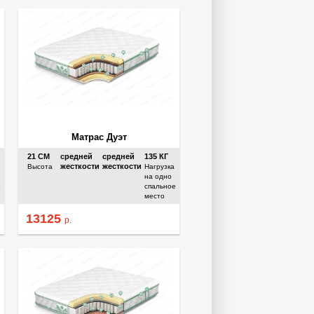
Матрас Дуэт
21
СМ
средней
средней
135
КГ
жесткости
жесткости
Высота
Нагрузка
на одно
е
спальное
место
13125
р.