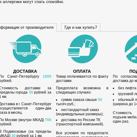
е аллергики могут спать спокойно.
формация от производителя
Где и как купить?
ДОСТАВКА
ОПЛАТА
ПО
По Санкт-Петербургу
1000
Товар оплачивается по факту
По согласов
рублей.
доставки.
доставка до 
Стоимость доставки за
Предоплата возможна в
без лифта
пределы города
30
рублей за
следующих случаях:
грузовой л
1 км.
сумма заказа свыше
50
обычный л
Доставка в г. Санкт-Петербург
тысяч руб.;
(ширина до 14
осуществляется один-два
нестандартный заказ
раза в месяц.
Стоимость
(индивидульные размеры);
подъем мебе
По Москве (внутри МКАД)
700
доставка по России ТК
один раз.
рублей.
(транспортной компанией).
В Подмосковье (за пределы
Все условия по предоплате
МКАД)
30
рублей за 1 км.