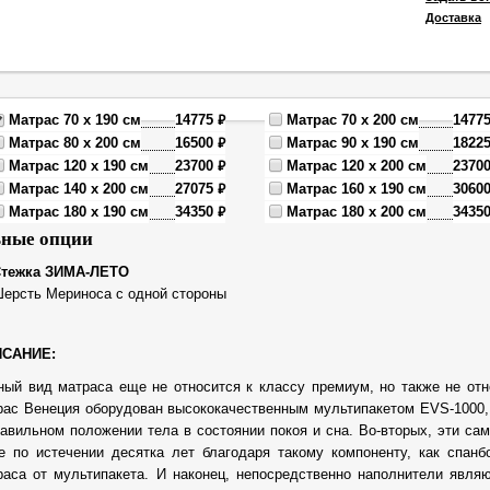
Доставка
₽
Матрас 70 x 190 см
14775
Матрас 70 x 200 см
1477
₽
Матрас 80 x 200 см
16500
Матрас 90 x 190 см
1822
₽
Матрас 120 x 190 см
23700
Матрас 120 x 200 см
2370
₽
Матрас 140 x 200 см
27075
Матрас 160 x 190 см
3060
₽
Матрас 180 x 190 см
34350
Матрас 180 x 200 см
3435
ьные опции
тежка ЗИМА-ЛЕТО
ерсть Мериноса с одной стороны
САНИЕ:
ный вид матраса еще не относится к классу премиум, но также не от
рас Венеция оборудован высококачественным мультипакетом EVS-1000,
равильном положении тела в состоянии покоя и сна. Во-вторых, эти са
е по истечении десятка лет благодаря такому компоненту, как спанб
раса от мультипакета. И наконец, непосредственно наполнители явля