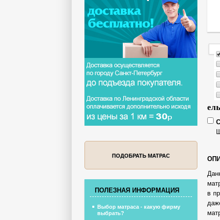
ел
С
Ш
ПОДОБРАТЬ МАТРАС
ОПИ
Дан
мат
ПОЛЕЗНАЯ ИНФОРМАЦИЯ
в п
даж
Выбор матраса - какую фирму
мат
выбрать?