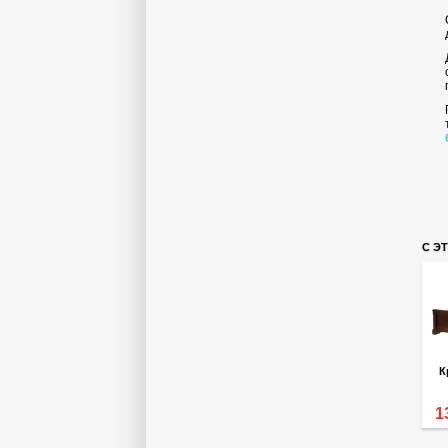
С Э
К
1