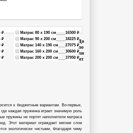
₽
₽
5
Матрас 80 x 190 см
16500
₽
₽
5
Матрас 90 x 200 см
18225
До
₽
₽
0
Матрас 140 x 190 см
27075
по
₽
₽
0
Матрас 160 x 200 см
30600
лн
₽
₽
0
Матрас 200 x 200 см
37950
ит
носится к бюджетным вариантам. Во-первых,
 где каждая пружинка играет значимую роль
мые пружины не портят наполнители матраса
онд. Этот материал ограждает мягкие слои
ются экологически чистыми, благодаря чему