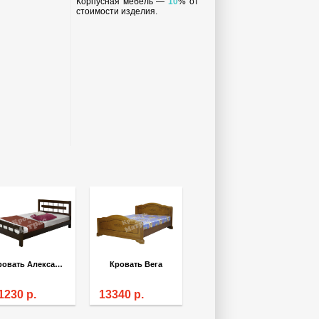
Корпусная мебель —
10
% от
стоимости изделия.
Кровать Александрия
Кровать Вега
1230
р.
13340
р.