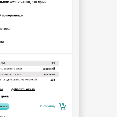
ьтипакет EVS-1000, 510 пр.м2
 по периметру
раторы
чки
,
СМ
27
ть верхнего слоя
жесткий
ть нижнего слоя
жесткий
а на одно спальное место,
КГ
135
вы
Добавить отзыв
 цена
р.
В корзину
заказ
прос