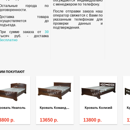
обсуждаются индивидуально
с менеджером по телефону.
Остальные города по
договоренности.
После отправки заказа наш
оператор свяжется с Вами по
Доставка товара
указанным телефонам для
осуществляется до
проверки данных и
подъезда.
подтверждения.
При сумме заказа от
30
тысяч руб. - доставка
бесплатно
ТИМ ПОКУПАЮТ
ровать Неаполь
Кровать Командор
Кровать Колизей
3800
р.
13650
р.
13800
р.
1