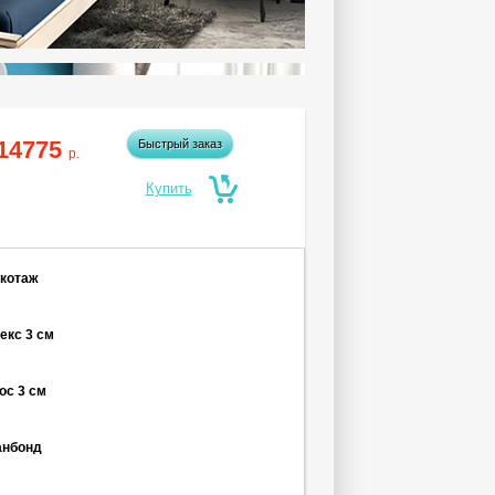
14775
Быстрый заказ
р.
икотаж
текс
3 см
кос
3 см
анбонд