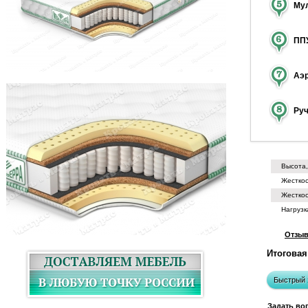
Мул
ППУ
Аэ
Ру
Высота
Жесткос
Жесткос
Нагрузк
Отзы
Итоговая
Быстрый 
Задать во