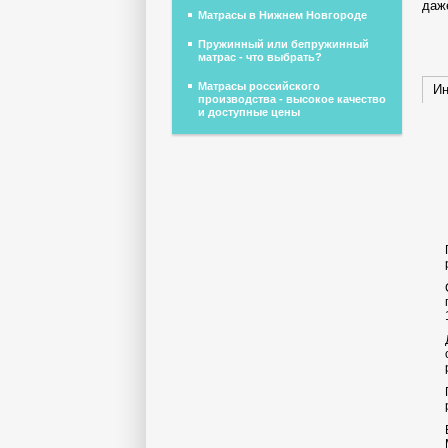
даж
Матрасы в Нижнем Новгороде
Пружинный или бепружинный
матрас - что выбрать?
Матрасы российского
Ин
производства - высокое качество
и доступные цены