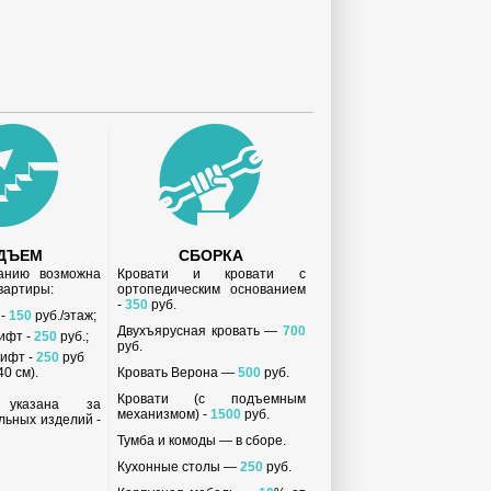
ДЪЕМ
СБОРКА
анию возможна
Кровати и кровати с
квартиры:
ортопедическим основанием
-
350
руб.
 -
150
руб./этаж;
Двухъярусная кровать —
700
ифт -
250
руб.;
руб.
ифт -
250
руб
0 см).
Кровать Верона —
500
руб.
Кровати (с подъемным
 указана за
механизмом) -
1500
руб.
льных изделий -
Тумба и комоды — в сборе.
Кухонные столы —
250
руб.