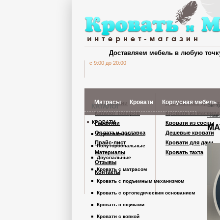
Доставляем мебель в любую точк
c 9:00 до 20:00
Матрасы
Кровати
Корпусная мебель
О компании
Деревянные кроват
Вы з
КАТАЛОГ
Каталог товаров
Кровати из массива
Глав
КРОВАТИ
Гарантии
Кровати из сосны
МА
Шкафы Кардинал
Оплата и доставка
Дешевые кровати
Односпальные
Прайс-лист
Кровати для дачи
Полутороспальные
Материалы
Кровать тахта
Шкафы из дерев
Двуспальные
Отзывы
Кровать с матрасом
Контакты
Кровать с подъемным механизмом
Комоды
Кровать с ортопедическим основанием
Кровать с ящиками
Тумбы
Кровати с ковкой